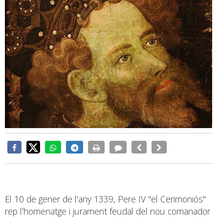
El 10 de gener de l'any 1339, Pere IV "el Cerimoniós"
rep l’homenatge i jurament feudal del nou comanador