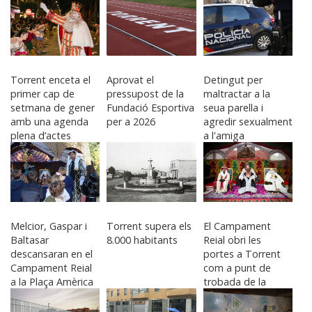
Torrent enceta el
Aprovat el
Detingut per
primer cap de
pressupost de la
maltractar a la
setmana de gener
Fundació Esportiva
seua parella i
amb una agenda
per a 2026
agredir sexualment
plena d’actes
a l'amiga
nadalencs, cultura i
d'aquesta
oci familiar
Melcior, Gaspar i
Torrent supera els
El Campament
Baltasar
8.000 habitants
Reial obri les
descansaran en el
portes a Torrent
Campament Reial
com a punt de
a la Plaça Amèrica
trobada de la
il·lusió nadalenca