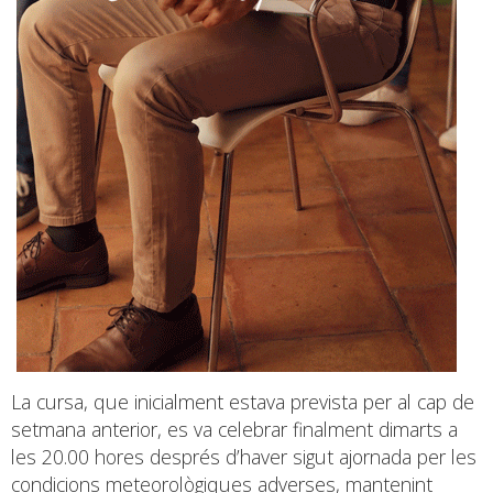
La cursa, que inicialment estava prevista per al cap de
setmana anterior, es va celebrar finalment dimarts a
les 20.00 hores després d’haver sigut ajornada per les
condicions meteorològiques adverses, mantenint