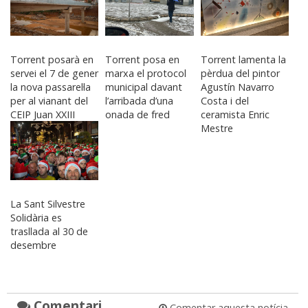
Torrent posarà en
Torrent posa en
Torrent lamenta la
servei el 7 de gener
marxa el protocol
pèrdua del pintor
la nova passarel·la
municipal davant
Agustín Navarro
per al vianant del
l’arribada d’una
Costa i del
CEIP Juan XXIII
onada de fred
ceramista Enric
Mestre
La Sant Silvestre
Solidària es
trasllada al 30 de
desembre
Comentari
Comentar aquesta notícia