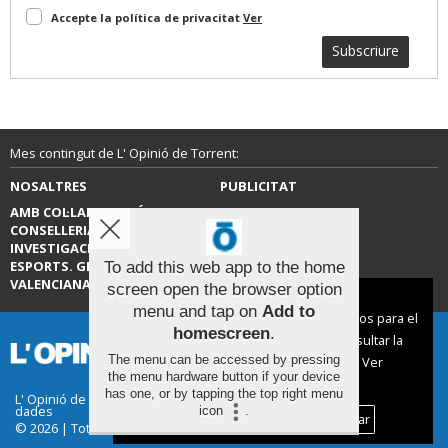
Accepte la política de privacitat
Ver
Subscriure
Mes contingut de L' Opinió de Torrent:
NOSALTRES
PUBLICITAT
AMB COL·LABORACIÓ DE LA
CONTACTE
CONSELLERIA D’EDUCACIÓ,
INVESTIGACIÓ, CULTURA I
ESPORTS. GENERALITAT
To add this web app to the home
VALENCIANA.
screen open the browser option
Aviso sobre el Uso de cookies:
menu and tap on
Add to
Utilizamos cookies nuestras y de terceros para el
homescreen
.
funcionamiento del digital. Puedes consultar la
The menu can be accessed by pressing
lista de cookies y como desconectarlas.
Ver
the menu hardware button if your device
nuestra Política de Privacidad y Cookies
has one, or by tapping the top right menu
L' Opinió de Torrent |
Termes d'ús
|
Protecció de
dades
icon
.
Aceptar Cookies
Personalizar
© 2026 | Tots els drets reservats