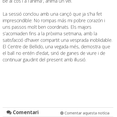
bé al cos i a l’ànima”, anima un veí.
La sessió conclou amb una cançó que ja s’ha fet
imprescindible:
No rompas más mi pobre corazón i
uns passos molt ben coordinats. Els majors
s’acomiaden fins a la pròxima setmana, amb la
satisfacció d’haver compartit una vesprada inoblidable.
El Centre de Bellido, una vegada més, demostra que
el ball no entén d’edat, sinó de ganes de viure i de
continuar gaudint del present amb il·lusió.
Comentari
Comentar aquesta notícia