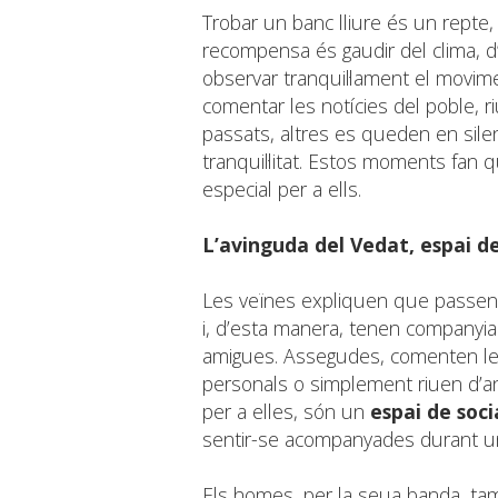
Trobar un banc lliure és un repte
recompensa és gaudir del clima, 
observar tranquil·lament el movim
comentar les notícies del poble, 
passats, altres es queden en silen
tranquil·litat. Estos moments fan 
especial per a ells.
L’avinguda del Vedat, espai d
Les veïnes expliquen que passen 
i, d’esta manera, tenen companyi
amigues. Assegudes, comenten les 
personals o simplement riuen d’an
per a elles, són un
espai de soci
sentir-se acompanyades durant u
Els homes, per la seua banda, ta