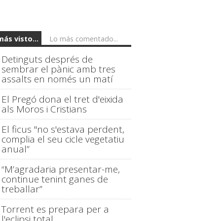
más visto...
Lo más comentado...
Detinguts després de
sembrar el pànic amb tres
assalts en només un matí
El Pregó dona el tret d'eixida
als Moros i Cristians
El ficus "no s'estava perdent,
complia el seu cicle vegetatiu
anual”
“M’agradaria presentar-me,
continue tenint ganes de
treballar”
Torrent es prepara per a
l'eclipsi total