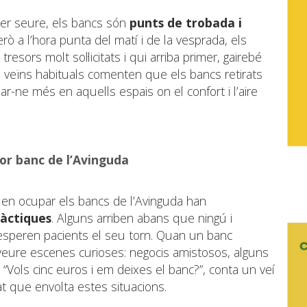
er seure, els bancs són
punts de trobada i
erò a l’hora punta del matí i de la vesprada, els
esors molt sol·licitats i qui arriba primer, gairebé
s veïns habituals comenten que els bancs retirats
sar-ne més en aquells espais on el confort i l’aire
lor banc de l’Avinguda
olen ocupar els bancs de l’Avinguda han
tàctiques
. Alguns arriben abans que ningú i
 esperen pacients el seu torn. Quan un banc
veure escenes curioses: negocis amistosos, alguns
s. “Vols cinc euros i em deixes el banc?”, conta un veí
t que envolta estes situacions.