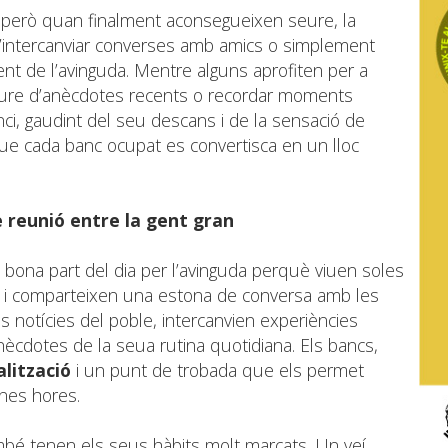
, però quan finalment aconsegueixen seure, la
d’intercanviar converses amb amics o simplement
ent de l’avinguda. Mentre alguns aprofiten per a
riure d’anècdotes recents o recordar moments
ci, gaudint del seu descans i de la sensació de
que cada banc ocupat es convertisca en un lloc
e reunió entre la gent gran
bona part del dia per l’avinguda perquè viuen soles
a i comparteixen una estona de conversa amb les
notícies del poble, intercanvien experiències
ècdotes de la seua rutina quotidiana. Els bancs,
alització
i un punt de trobada que els permet
nes hores.
mbé tenen els seus hàbits molt marcats. Un veí