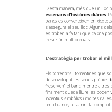
D’esta manera, més que un lloc p
escenaris d’històries diàries
. P
bancs es converteixen en xicotets tr
s’assegura el seu lloc. Alguns del
es troben a faltar i que caldria po
fresc són molt preuats.
L’estratègia per trobar el mil
Els torrentins i torrentines que s
desenvolupat les seues pròpies
“reserven” el banc, mentre altres
finalment queda lliure, es poden 
incentius simbòlics i moltes rialle
amb humor, resumint la complicita