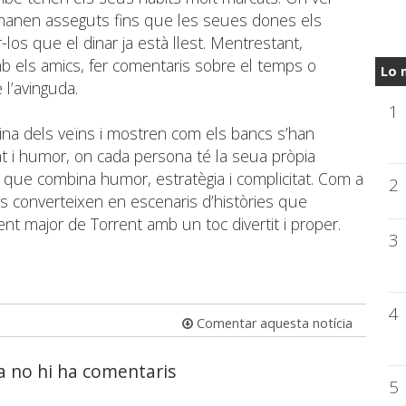
romanen asseguts fins que les seues dones els
r-los que el dinar ja està llest. Mentrestant,
mb els amics, fer comentaris sobre el temps o
Lo 
 l’avinguda.
1
ina dels veïns i mostren com els bancs s’han
tat i humor, on cada persona té la seua pròpia
i, que combina humor, estratègia i complicitat. Com a
2
es converteixen en escenaris d’històries que
ent major de Torrent amb un toc divertit i proper.
3
4
Comentar aquesta notícia
a no hi ha comentaris
5