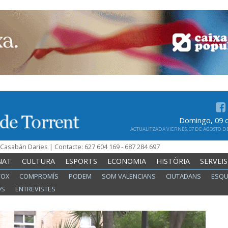
Domingo, 09 
ACTUALITZADA VIERNES, 07 DE AGOSTO DE 
n Casabán Daries | Contacte: 627 604 169 - 687 284 697
NAT
CULTURA
ESPORTS
ECONOMIA
HISTÒRIA
SERVEIS
VOX
COMPROMÍS
PODEM
SOM VALENCIANS
CIUTADANS
ESQU
OS
ENTREVISTES