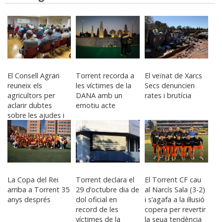
El Consell Agrari
Torrent recorda a
El veïnat de Xarcs
reuneix els
les víctimes de la
Secs denuncien
agricultors per
DANA amb un
rates i brutícia
aclarir dubtes
emotiu acte
sobre les ajudes i
indemnitzacions
per la DANA
La Copa del Rei
Torrent declara el
El Torrent CF cau
arriba a Torrent 35
29 d’octubre dia de
al Narcís Sala (3-2)
anys després
dol oficial en
i s’agafa a la il·lusió
record de les
copera per revertir
víctimes de la
la seua tendència