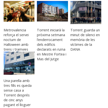
DANA
Metrovalencia
Torrent iniciarà la
Torrent guarda un
reforça el servei
pròxima setmana
minut de silenci en
nocturn de
l’enderrocament
memòria de les
Halloween amb
dels edificis
víctimes de la
trens i tramvies
declarats en ruïna
DANA
addicionals
en Mestre Fortea i
Mas del Jutge
Una parella amb
tres fills es queda
sense casa a
Torrent després
de cinc anys
pagant el lloguer