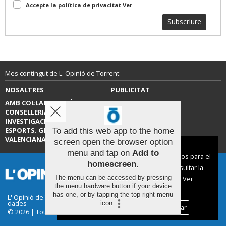
Accepte la política de privacitat
Ver
Subscriure
Mes contingut de L' Opinió de Torrent:
NOSALTRES
PUBLICITAT
AMB COL·LABORACIÓ DE LA
CONTACTE
CONSELLERIA D’EDUCACIÓ,
INVESTIGACIÓ, CULTURA I
ESPORTS. GENERALITAT
To add this web app to the home
VALENCIANA.
screen open the browser option
Aviso sobre el Uso de cookies:
menu and tap on
Add to
Utilizamos cookies nuestras y de terceros para el
homescreen
.
funcionamiento del digital. Puedes consultar la
The menu can be accessed by pressing
lista de cookies y como desconectarlas.
Ver
the menu hardware button if your device
nuestra Política de Privacidad y Cookies
has one, or by tapping the top right menu
L' Opinió de Torrent |
Termes d'ús
|
Protecció de
dades
icon
.
Aceptar Cookies
Personalizar
© 2026 | Tots els drets reservats