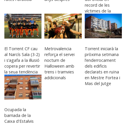
record de les
víctimes de la
DANA
El Torrent CF cau
Metrovalencia
Torrent iniciarà la
al Narcís Sala (3-2)
reforça el servei
pròxima setmana
i s’agafa a la il·lusió
nocturn de
l’enderrocament
copera per revertir
Halloween amb
dels edificis
la seua tendència
trens i tramvies
declarats en ruïna
addicionals
en Mestre Fortea i
Mas del Jutge
Ocupada la
barriada de la
Caixa d'Estalvis