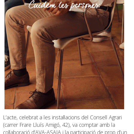
L’acte, celebrat a les instal·lacions del Consell Agrari
(carrer Frare Lluís Amigó, 42), va comptar amb la
col·laboració d’AVA-ASAJA i la participació de prop d’un