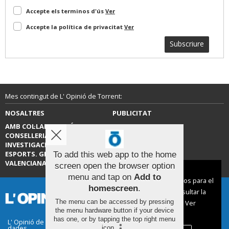
Accepte els terminos d'ús
Ver
Accepte la política de privacitat
Ver
Subscriure
Mes contingut de L' Opinió de Torrent:
NOSALTRES
PUBLICITAT
AMB COL·LABORACIÓ DE LA
CONTACTE
CONSELLERIA D’EDUCACIÓ,
INVESTIGACIÓ, CULTURA I
ESPORTS. GENERALITAT
To add this web app to the home
VALENCIANA.
screen open the browser option
Aviso sobre el Uso de cookies:
menu and tap on
Add to
Utilizamos cookies nuestras y de terceros para el
homescreen
.
funcionamiento del digital. Puedes consultar la
The menu can be accessed by pressing
lista de cookies y como desconectarlas.
Ver
the menu hardware button if your device
nuestra Política de Privacidad y Cookies
has one, or by tapping the top right menu
L' Opinió de Torrent |
Termes d'ús
|
Protecció de
dades
icon
.