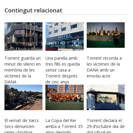
Contingut relacionat
Torrent guarda un
Una parella amb
Torrent recorda a
minut de silenci en
tres fills es queda
les víctimes de la
memòria de les
sense casa a
DANA amb un
víctimes de la
Torrent després
emotiu acte
DANA
de cinc anys
pagant el lloguer
El veïnat de Xarcs
La Copa del Rei
Torrent declara el
Secs denuncien
arriba a Torrent 35
29 d’octubre dia de
rates i brutícia
anys després
dol oficial en