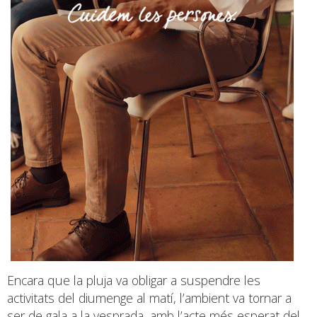
Encara que la pluja va obligar a suspendre les
activitats del diumenge al matí, l’ambient va tornar a
ser de gala a la vesprada, amb l’acte més esperat del