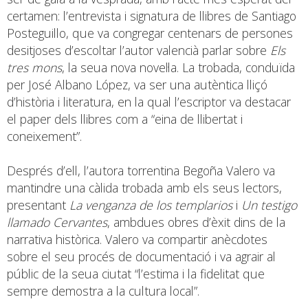
certamen: l’entrevista i signatura de llibres de Santiago
Posteguillo, que va congregar centenars de persones
desitjoses d’escoltar l’autor valencià parlar sobre
Els
tres mons
, la seua nova novel·la. La trobada, conduïda
per José Albano López, va ser una autèntica lliçó
d’història i literatura, en la qual l’escriptor va destacar
el paper dels llibres com a “eina de llibertat i
coneixement”.
Després d’ell, l’autora torrentina Begoña Valero va
mantindre una càlida trobada amb els seus lectors,
presentant
La venganza de los templarios
i
Un testigo
llamado Cervantes
, ambdues obres d’èxit dins de la
narrativa històrica. Valero va compartir anècdotes
sobre el seu procés de documentació i va agrair al
públic de la seua ciutat “l’estima i la fidelitat que
sempre demostra a la cultura local”.