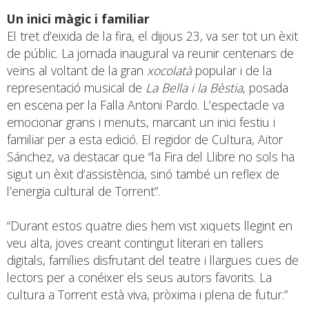
Un inici màgic i familiar
El tret d’eixida de la fira, el dijous 23, va ser tot un èxit
de públic. La jornada inaugural va reunir centenars de
veïns al voltant de la gran
xocolatà
popular i de la
representació musical de
La Bella i la Bèstia
, posada
en escena per la Falla Antoni Pardo. L’espectacle va
emocionar grans i menuts, marcant un inici festiu i
familiar per a esta edició. El regidor de Cultura, Aitor
Sánchez, va destacar que “la Fira del Llibre no sols ha
sigut un èxit d’assistència, sinó també un reflex de
l’energia cultural de Torrent”.
“Durant estos quatre dies hem vist xiquets llegint en
veu alta, joves creant contingut literari en tallers
digitals, famílies disfrutant del teatre i llargues cues de
lectors per a conéixer els seus autors favorits. La
cultura a Torrent està viva, pròxima i plena de futur.”