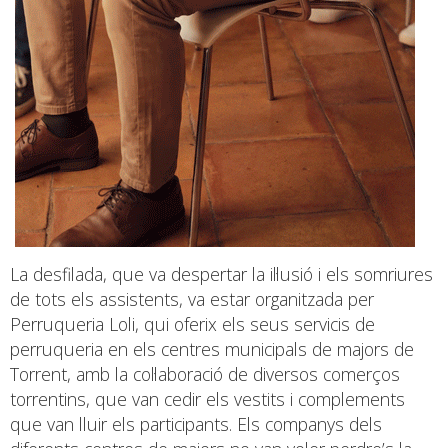
La desfilada, que va despertar la il·lusió i els somriures
de tots els assistents, va estar organitzada per
Perruqueria Loli, qui oferix els seus servicis de
perruqueria en els centres municipals de majors de
Torrent, amb la col·laboració de diversos comerços
torrentins, que van cedir els vestits i complements
que van lluir els participants. Els companys dels