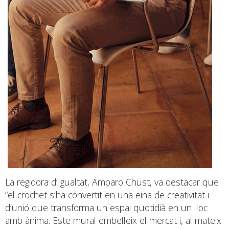
La regidora d’Igualtat, Amparo Chust, va destacar que
“el crochet s’ha convertit en una eina de creativitat i
d’unió que transforma un espai quotidià en un lloc
amb ànima. Este mural embelleix el mercat i, al mateix