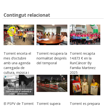
Contingut relacionat
Torrent enceta el
Torrent recupera la
Torrent recapta
mes d’octubre
normalitat després
14.873 € en la
amb una agenda
del temporal
RunCáncer By
carregada de
Familia Martinez
cultura, música i
2025
tradició
El PSPV de Torrent
Torrent supera
Torrent es prepara