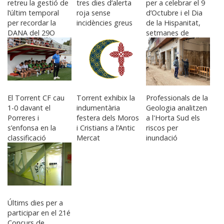
retreu la gestió de
tres dies d’alerta
per a celebrar el 9
l’últim temporal
roja sense
d’Octubre i el Dia
per recordar la
incidències greus
de la Hispanitat,
DANA del 29O
setmanes de
cultura i tradició
El Torrent CF cau
Torrent exhibix la
Professionals de la
1-0 davant el
indumentària
Geologia analitzen
Porreres i
festera dels Moros
a l'Horta Sud els
s’enfonsa en la
i Cristians a l’Antic
riscos per
classificació
Mercat
inundació
Últims dies per a
participar en el 21é
Concurs de