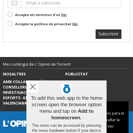
Accepte els terminos d'ús
Ver
Accepte la política de privacitat
Ver
Subscriure
Mes contingut de L' Opinió de Torrent:
NOSALTRES
PUBLICITAT
AMB COL·LABORACIÓ DE LA
CONTACTE
CONSELLERIA D’EDUCACIÓ,
INVESTIGACIÓ, CULTURA I
ESPORTS. GENERALITAT
To add this web app to the home
VALENCIANA.
screen open the browser option
Aviso sobre el Uso de cookies:
menu and tap on
Add to
Utilizamos cookies nuestras y de terceros para el
homescreen
.
funcionamiento del digital. Puedes consultar la
The menu can be accessed by pressing
lista de cookies y como desconectarlas.
Ver
the menu hardware button if your device
nuestra Política de Privacidad y Cookies