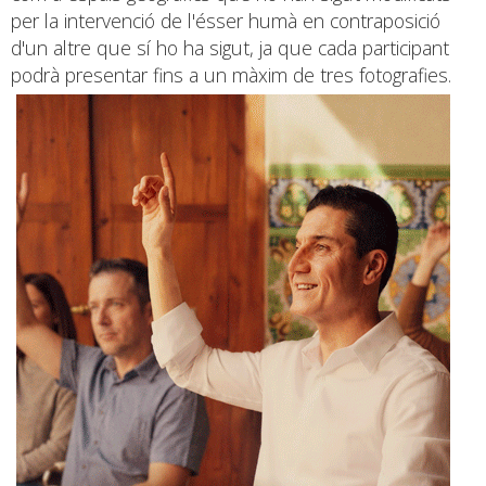
per la intervenció de l'ésser humà en contraposició
d'un altre que sí ho ha sigut, ja que cada participant
podrà presentar fins a un màxim de tres fotografies.