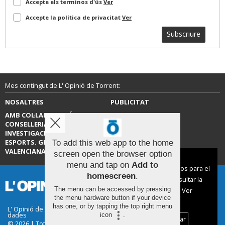
Accepte els terminos d'ús
Ver
Accepte la política de privacitat
Ver
Subscriure
Mes contingut de L' Opinió de Torrent:
NOSALTRES
PUBLICITAT
AMB COL·LABORACIÓ DE LA
CONTACTE
CONSELLERIA D’EDUCACIÓ,
INVESTIGACIÓ, CULTURA I
ESPORTS. GENERALITAT
To add this web app to the home
VALENCIANA.
screen open the browser option
Aviso sobre el Uso de cookies:
menu and tap on
Add to
Utilizamos cookies nuestras y de terceros para el
homescreen
.
funcionamiento del digital. Puedes consultar la
The menu can be accessed by pressing
lista de cookies y como desconectarlas.
Ver
the menu hardware button if your device
nuestra Política de Privacidad y Cookies
has one, or by tapping the top right menu
L' Opinió de Torrent |
Termes d'ús
|
Protecció de
dades
icon
.
Aceptar Cookies
Personalizar
© 2026 | Tots els drets reservats