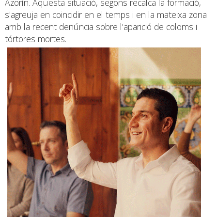
Azorín. Aquesta situació, segons recalca la formació,
s'agreuja en coincidir en el temps i en la mateixa zona
amb la recent denúncia sobre l'aparició de coloms i
tórtores mortes.