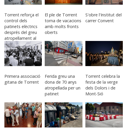
Torrent reforça el
El ple de Torrent
S'obre l'Institut del
control dels
torna de vacacions
carrer Convent
patinets elèctrics
amb molts fronts
després del greu
oberts
atropellament al
centre
Primera associació
Ferida greu una
Torrent celebra la
gitana de Torrent
dona de 70 anys
festa de la verge
atropellada per un
dels Dolors i de
patinet
Mont-Sió