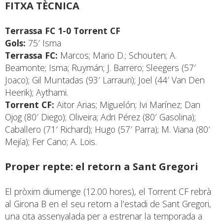
FITXA TÈCNICA
Terrassa FC 1-0 Torrent CF
Gols:
75′ Isma
Terrassa FC:
Marcos; Mario D.; Schouten; A.
Beamonte; Isma; Ruymán; J. Barrero; Sleegers (57′
Joaco); Gil Muntadas (93′ Larrauri); Joel (44′ Van Den
Heerik); Aythami.
Torrent CF:
Aitor Arias; Miguelón; Ivi Marínez; Dan
Ojog (80′ Diego); Oliveira; Adri Pérez (80′ Gasolina);
Caballero (71′ Richard); Hugo (57′ Parra); M. Viana (80′
Mejía); Fer Cano; A. Lois.
Proper repte: el retorn a Sant Gregori
El pròxim diumenge (12.00 hores), el Torrent CF rebrà
al Girona B en el seu retorn a l’estadi de Sant Gregori,
una cita assenyalada per a estrenar la temporada a