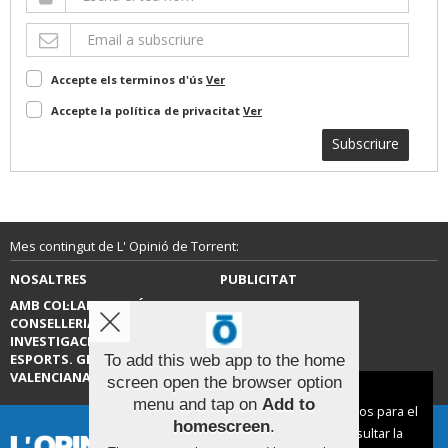
Accepte els terminos d'ús
Ver
Accepte la política de privacitat
Ver
Subscriure
Mes contingut de L' Opinió de Torrent:
NOSALTRES
PUBLICITAT
AMB COL·LABORACIÓ DE LA
CONTACTE
CONSELLERIA D’EDUCACIÓ,
INVESTIGACIÓ, CULTURA I
ESPORTS. GENERALITAT
To add this web app to the home
VALENCIANA.
screen open the browser option
Aviso sobre el Uso de cookies:
menu and tap on
Add to
Utilizamos cookies nuestras y de terceros para el
homescreen
.
funcionamiento del digital. Puedes consultar la