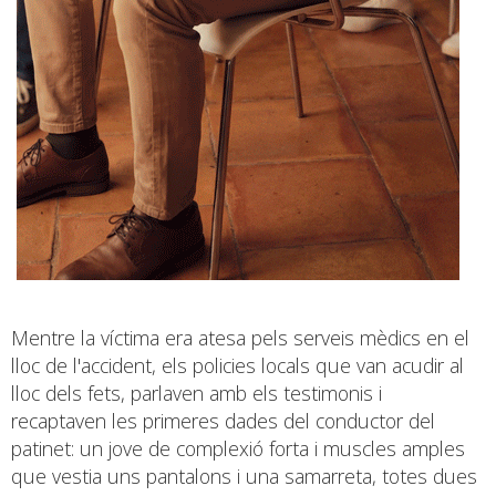
Mentre la víctima era atesa pels serveis mèdics en el
lloc de l'accident, els policies locals que van acudir al
lloc dels fets, parlaven amb els testimonis i
recaptaven les primeres dades del conductor del
patinet: un jove de complexió forta i muscles amples
que vestia uns pantalons i una samarreta, totes dues