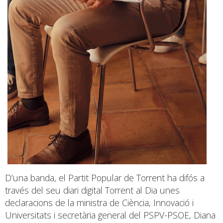
D’una banda, el Partit Popular de Torrent ha difós a
través del seu diari digital Torrent al Dia unes
declaracions de la ministra de Ciència, Innovació i
Universitats i secretària general del PSPV-PSOE, Diana