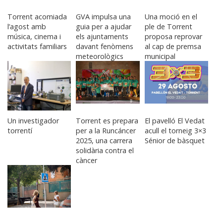
Torrent acomiada
GVA impulsa una
Una moció en el
l’agost amb
guia per a ajudar
ple de Torrent
música, cinema i
els ajuntaments
proposa reprovar
activitats familiars
davant fenòmens
al cap de premsa
meteorològics
municipal
adversos
Un investigador
Torrent es prepara
El pavelló El Vedat
torrentí
per a la Runcáncer
acull el torneig 3×3
2025, una carrera
Sénior de bàsquet
solidària contra el
càncer