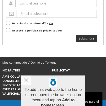
Accepte els terminos d'ús
Ver
Accepte la política de privacitat
Ver
Subscriure
Mes contingut de L' Opinió de Torrent:
NOSALTRES
PUBLICITAT
AMB COL·LABORACIÓ DE LA
CONTACTE
CONSELLERIA D’EDUCACIÓ,
INVESTIGACIÓ, CULTURA I
ESPORTS. GENERALITAT
To add this web app to the home
VALENCIANA.
screen open the browser option
Aviso sobre el Uso de cookies:
menu and tap on
Add to
Utilizamos cookies nuestras y de terceros para el
homescreen
.