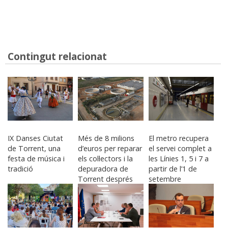
Contingut relacionat
IX Danses Ciutat
Més de 8 milions
El metro recupera
de Torrent, una
d’euros per reparar
el servei complet a
festa de música i
els col·lectors i la
les Línies 1, 5 i 7 a
tradició
depuradora de
partir de l’1 de
Torrent després
setembre
de la DANA