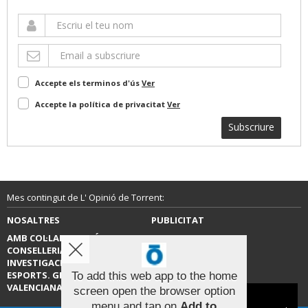
Accepte els terminos d'ús
Ver
Accepte la política de privacitat
Ver
Subscriure
Mes contingut de L' Opinió de Torrent:
NOSALTRES
PUBLICITAT
AMB COL·LABORACIÓ DE LA
CONTACTE
CONSELLERIA D’EDUCACIÓ,
INVESTIGACIÓ, CULTURA I
ESPORTS. GENERALITAT
To add this web app to the home
VALENCIANA.
screen open the browser option
Aviso sobre el Uso de cookies:
menu and tap on
Add to