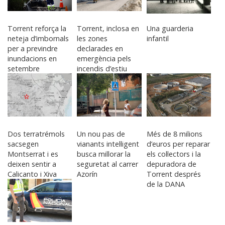
Torrent reforça la
Torrent, inclosa en
Una guarderia
neteja d’imbornals
les zones
infantil
per a previndre
declarades en
inundacions en
emergència pels
setembre
incendis d’estiu
Dos terratrémols
Un nou pas de
Més de 8 milions
sacsegen
vianants intel·ligent
d’euros per reparar
Montserrat i es
busca millorar la
els col·lectors i la
deixen sentir a
seguretat al carrer
depuradora de
Calicanto i Xiva
Azorín
Torrent després
de la DANA