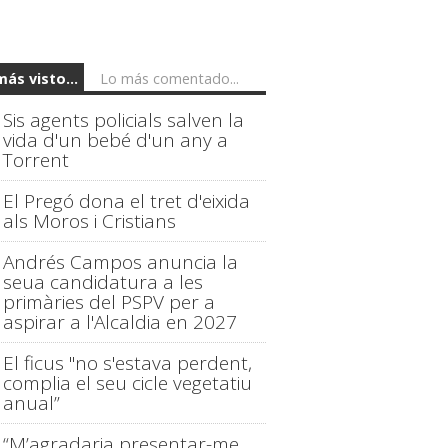
más visto...
Lo más comentado...
Sis agents policials salven la
vida d'un bebé d'un any a
Torrent
El Pregó dona el tret d'eixida
als Moros i Cristians
Andrés Campos anuncia la
seua candidatura a les
primàries del PSPV per a
aspirar a l'Alcaldia en 2027
El ficus "no s'estava perdent,
complia el seu cicle vegetatiu
anual”
“M’agradaria presentar-me,