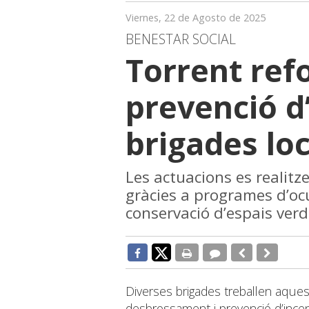
Viernes, 22 de Agosto de 2025
BENESTAR SOCIAL
Torrent refo
prevenció d
brigades loc
Les actuacions es realitz
gràcies a programes d’oc
conservació d’espais verd
Diverses brigades treballen aque
desbrossament i prevenció d’ince