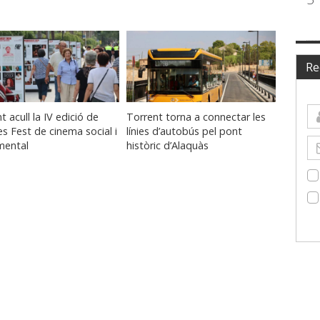
Re
t acull la IV edició de
Torrent torna a connectar les
s Fest de cinema social i
línies d’autobús pel pont
mental
històric d’Alaquàs