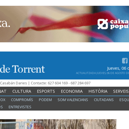
Jueves, 06
ACTUALITZADA JUEVES, 06 DE AGOSTO DE 
n Casabán Daries | Contacte: 627 604 169 - 687 284 697
NAT
CULTURA
ESPORTS
ECONOMIA
HISTÒRIA
SERVEIS
VOX
COMPROMÍS
PODEM
SOM VALENCIANS
CIUTADANS
ESQU
OS
ENTREVISTES