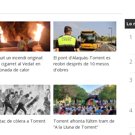
Lo 
1
uit un incendi originat
El pont d'Alaquàs-Torrent es
2
 cigarret al Vedat en
reobri després de 10 mesos
onada de calor
d'obres
3
4
ac de còlera a Torrent
Torrent afronta l’últim tram de
“A la Lluna de Torrent”
5