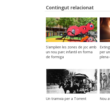
Contingut relacionat
S’amplien les zones de joc amb
Exting
un nou parc infantil en forma
per un
de formiga
plena 
Un tramvia per a Torrent
Nou at