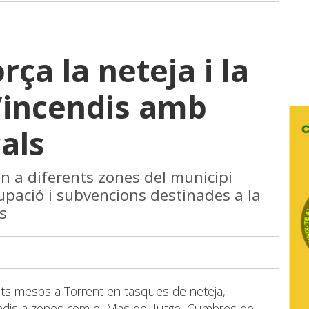
rça la neteja i la
’incendis amb
als
en a diferents zones del municipi
upació i subvencions destinades a la
s
sts mesos a Torrent en tasques de neteja,
ndis a zones com el Mas del Jutge, Cumbres de