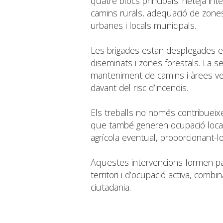
quatre blocs principals: neteja int
camins rurals, adequació de zones 
urbanes i locals municipals.
Les brigades estan desplegades en 
diseminats i zones forestals. La 
manteniment de camins i àrees ve
davant del risc d’incendis.
Els treballs no només contribueixe
que també generen ocupació local
agrícola eventual, proporcionant-
Aquestes intervencions formen par
territori i d’ocupació activa, combi
ciutadania.