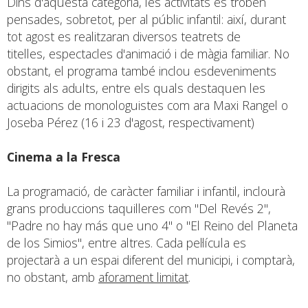
Dins d'aquesta categoria, les activitats es troben
pensades, sobretot, per al públic infantil: així, durant
tot agost es realitzaran diversos teatrets de
titelles, espectacles d'animació i de màgia familiar. No
obstant, el programa també inclou esdeveniments
dirigits als adults, entre els quals destaquen les
actuacions de monologuistes com ara Maxi Rangel o
Joseba Pérez (16 i 23 d'agost, respectivament)
Cinema a la Fresca
La programació, de caràcter familiar i infantil, inclourà
grans produccions taquilleres com "Del Revés 2",
"Padre no hay más que uno 4" o "El Reino del Planeta
de los Simios", entre altres. Cada pel·lícula es
projectarà a un espai diferent del municipi, i comptarà,
no obstant, amb
aforament limitat
.