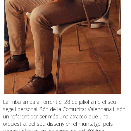
La Tribu arriba a Torrent el 28 de juliol amb el seu
segell personal. Són de la Comunitat Valenciana i són
un referent per ser més una atracció que una
orquestra, pel seu disseny en el muntatge, pels
vídeos i efectes en les pantalles led d’última