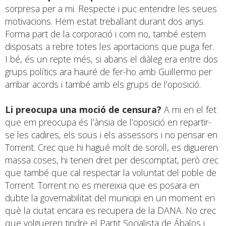
sorpresa per a mi. Respecte i puc entendre les seues
motivacions. Hem estat treballant durant dos anys.
Forma part de la corporació i com no, també estem
disposats a rebre totes les aportacions que puga fer.
I bé, és un repte més, si abans el diàleg era entre dos
grups polítics ara hauré de fer-ho amb Guillermo per
arribar acords i també amb els grups de l’oposició.
Li preocupa una moció de censura?
A mi en el fet
que em preocupa és l’ànsia de l’oposició en repartir-
se les cadires, els sous i els assessors i no pensar en
Torrent. Crec que hi hagué molt de soroll, es digueren
massa coses, hi tenen dret per descomptat, però crec
que també que cal respectar la voluntat del poble de
Torrent. Torrent no es mereixia que es posara en
dubte la governabilitat del municipi en un moment en
què la ciutat encara es recupera de la DANA. No crec
que volgueren tindre el Partit Socialista de Ábalos i