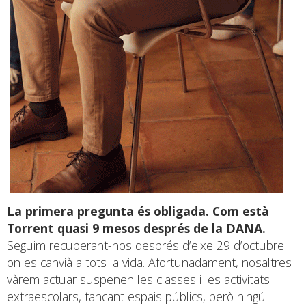
La primera pregunta és obligada. Com està
Torrent quasi 9 mesos després de la DANA.
Seguim recuperant-nos després d’eixe 29 d’octubre
on es canvià a tots la vida. Afortunadament, nosaltres
vàrem actuar suspenen les classes i les activitats
extraescolars, tancant espais públics, però ningú