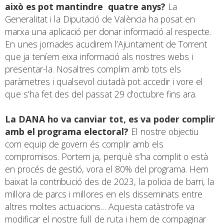
això es pot mantindre quatre anys?
La
Generalitat i la Diputació de València ha posat en
marxa una aplicació per donar informació al respecte.
En unes jornades acudirem l’Ajuntament de Torrent
que ja teníem eixa informació als nostres webs i
presentar-la. Nosaltres complim amb tots els
paràmetres i qualsevol ciutadà pot accedir i vore el
que s’ha fet des del passat 29 d’octubre fins ara.
La DANA ho va canviar tot, es va poder complir
amb el programa electoral?
El nostre objectiu
com equip de govern és complir amb els
compromisos. Portem ja, perquè s’ha complit o està
en procés de gestió, vora el 80% del programa. Hem
baixat la contribució des de 2023, la policia de barri, la
millora de parcs i millores en els disseminats entre
altres moltes actuacions… Aquesta catàstrofe va
modificar el nostre full de ruta i hem de compaginar