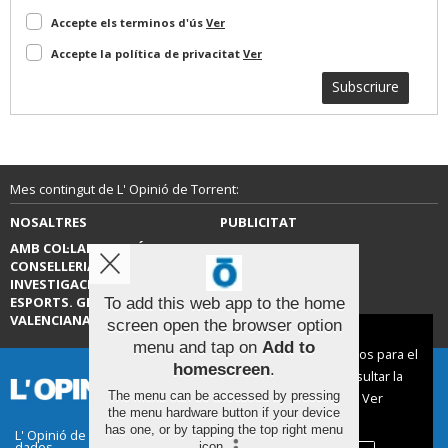
Accepte els terminos d'ús
Ver
Accepte la política de privacitat
Ver
Subscriure
Mes contingut de L' Opinió de Torrent:
NOSALTRES
PUBLICITAT
AMB COL·LABORACIÓ DE LA
CONTACTE
CONSELLERIA D’EDUCACIÓ,
INVESTIGACIÓ, CULTURA I
ESPORTS. GENERALITAT
To add this web app to the home
VALENCIANA.
screen open the browser option
Aviso sobre el Uso de cookies:
menu and tap on
Add to
Utilizamos cookies nuestras y de terceros para el
homescreen
.
funcionamiento del digital. Puedes consultar la
The menu can be accessed by pressing
lista de cookies y como desconectarlas.
Ver
the menu hardware button if your device
nuestra Política de Privacidad y Cookies
has one, or by tapping the top right menu
L' Opinió de Torrent |
Termes d'ús
|
Protecció de
dades
icon
.