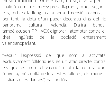
música tradicional "Gran Sarao", ha sigut vista per la
coalició com "un menyspreu flagrant", que, segons
ells, redueix la llengua a la seua dimensió folklòrica, i,
per tant, la dota d'"un paper decoratiu dins del ric
panorama cultural" valencià. D'altra banda,
també acusen PP i VOX d'ignorar i atemptar contra el
dret lingüístic de la població enterament
valencianoparlant.
“Reduir l’expressió del que som a activitats
exclusivament folklòriques és un atac directe contra
els que estimem el valencià i tota la cultura que
l’envolta, més enllà de les festes falleres, els moros i
cristians o les danses”, ha conclòs.