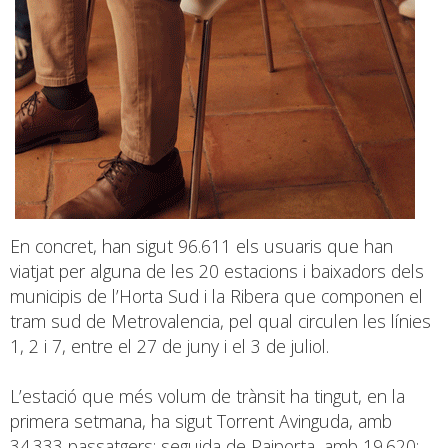
En concret, han sigut 96.611 els usuaris que han
viatjat per alguna de les 20 estacions i baixadors dels
municipis de l’Horta Sud i la Ribera que componen el
tram sud de Metrovalencia, pel qual circulen les línies
1, 2 i 7, entre el 27 de juny i el 3 de juliol.
L’estació que més volum de trànsit ha tingut, en la
primera setmana, ha sigut Torrent Avinguda, amb
34.333 passatgers; seguida de Paiporta, amb 19.620;