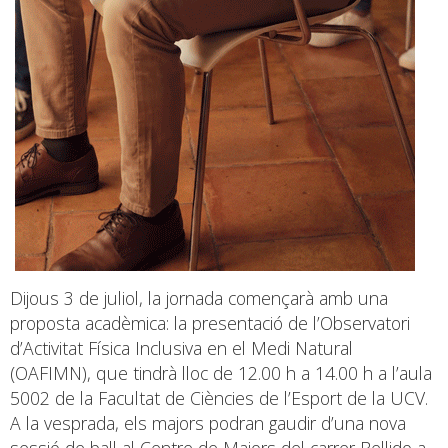
Dijous 3 de juliol, la jornada començarà amb una
proposta acadèmica: la presentació de l’Observatori
d’Activitat Física Inclusiva en el Medi Natural
(OAFIMN), que tindrà lloc de 12.00 h a 14.00 h a l’aula
5002 de la Facultat de Ciències de l’Esport de la UCV.
A la vesprada, els majors podran gaudir d’una nova
sessió de ball al Centre de Majors del carrer Bellido a