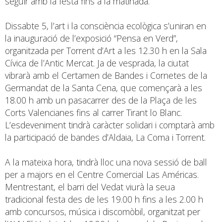
seguir amb la festa fins a la matinada.
Dissabte 5, l’art i la consciència ecològica s’uniran en
la inauguració de l’exposició “Pensa en Verd”,
organitzada per Torrent d’Art a les 12.30 h en la Sala
Cívica de l’Antic Mercat. Ja de vesprada, la ciutat
vibrarà amb el Certamen de Bandes i Cornetes de la
Germandat de la Santa Cena, que començarà a les
18.00 h amb un pasacarrer des de la Plaça de les
Corts Valencianes fins al carrer Tirant lo Blanc.
L’esdeveniment tindrà caràcter solidari i comptarà amb
la participació de bandes d’Aldaia, La Coma i Torrent.
A la mateixa hora, tindrà lloc una nova sessió de ball
per a majors en el Centre Comercial Las Américas.
Mentrestant, el barri del Vedat viurà la seua
tradicional festa des de les 19.00 h fins a les 2.00 h
amb concursos, música i discomòbil, organitzat per