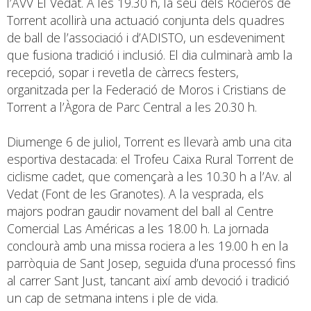
l’AVV El Vedat. A les 19.30 h, la seu dels Rocieros de
Torrent acollirà una actuació conjunta dels quadres
de ball de l’associació i d’ADISTO, un esdeveniment
que fusiona tradició i inclusió. El dia culminarà amb la
recepció, sopar i revetla de càrrecs festers,
organitzada per la Federació de Moros i Cristians de
Torrent a l’Àgora de Parc Central a les 20.30 h.
Diumenge 6 de juliol, Torrent es llevarà amb una cita
esportiva destacada: el Trofeu Caixa Rural Torrent de
ciclisme cadet, que començarà a les 10.30 h a l’Av. al
Vedat (Font de les Granotes). A la vesprada, els
majors podran gaudir novament del ball al Centre
Comercial Las Américas a les 18.00 h. La jornada
conclourà amb una missa rociera a les 19.00 h en la
parròquia de Sant Josep, seguida d’una processó fins
al carrer Sant Just, tancant així amb devoció i tradició
un cap de setmana intens i ple de vida.