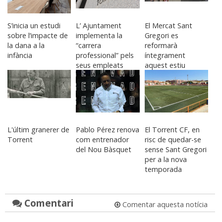
S’inicia un estudi
L’ Ajuntament
El Mercat Sant
sobre l’impacte de
implementa la
Gregori es
la dana a la
“carrera
reformarà
infància
professional” pels
íntegrament
seus empleats
aquest estiu
L'últim granerer de
Pablo Pérez renova
El Torrent CF, en
Torrent
com entrenador
risc de quedar-se
del Nou Bàsquet
sense Sant Gregori
per a la nova
temporada
Comentari
Comentar aquesta notícia