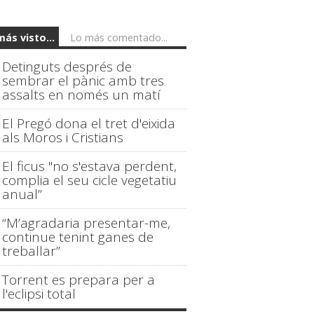
más visto...
Lo más comentado...
Detinguts després de
sembrar el pànic amb tres
assalts en només un matí
El Pregó dona el tret d'eixida
als Moros i Cristians
El ficus "no s'estava perdent,
complia el seu cicle vegetatiu
anual”
“M’agradaria presentar-me,
continue tenint ganes de
treballar”
Torrent es prepara per a
l'eclipsi total