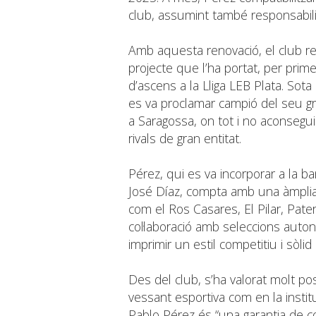
club, assumint també responsabilit
Amb aquesta renovació, el club re
projecte que l’ha portat, per prim
d’ascens a la Lliga LEB Plata. Sot
es va proclamar campió del seu gru
a Saragossa, on tot i no aconseguir
rivals de gran entitat.
Pérez, qui es va incorporar a la 
José Díaz, compta amb una àmplia
com el Ros Casares, El Pilar, Pate
col·laboració amb seleccions auto
imprimir un estil competitiu i sòlid
Des del club, s’ha valorat molt pos
vessant esportiva com en la instit
Pablo Pérez és “una garantia de cont