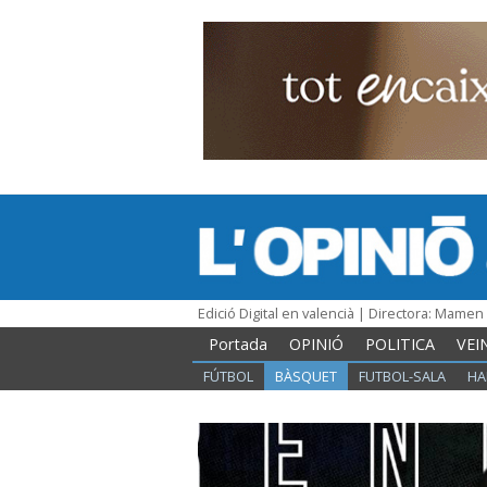
Edició Digital en valencià | Directora: Mame
Portada
OPINIÓ
POLITICA
VEI
FÚTBOL
BÀSQUET
FUTBOL-SALA
HA