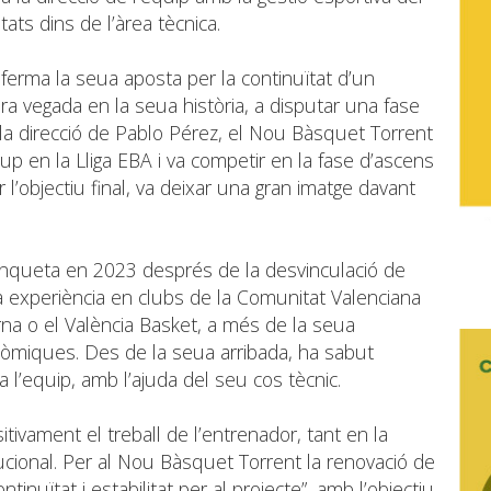
ats dins de l’àrea tècnica.
ferma la seua aposta per la continuïtat d’un
era vegada en la seua història, a disputar una fase
a la direcció de Pablo Pérez, el Nou Bàsquet Torrent
p en la Lliga EBA i va competir en la fase d’ascens
 l’objectiu final, va deixar una gran imatge davant
banqueta en 2023 després de la desvinculació de
 experiència en clubs de la Comunitat Valenciana
rna o el València Basket, a més de la seua
nòmiques. Des de la seua arribada, ha sabut
 a l’equip, amb l’ajuda del seu cos tècnic.
itivament el treball de l’entrenador, tant en la
ucional. Per al Nou Bàsquet Torrent la renovació de
inuïtat i estabilitat per al projecte”, amb l’objectiu