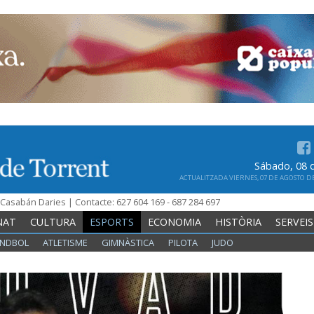
Sábado, 08 
ACTUALITZADA VIERNES, 07 DE AGOSTO DE 
n Casabán Daries | Contacte: 627 604 169 - 687 284 697
NAT
CULTURA
ESPORTS
ECONOMIA
HISTÒRIA
SERVEIS
NDBOL
ATLETISME
GIMNÀSTICA
PILOTA
JUDO