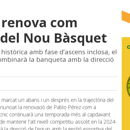
z renova com
 del Nou Bàsquet
istòrica amb fase d’ascens inclosa, el
combinarà la banqueta amb la direcció
arcat un abans i un després en la trajectòria del
anunciat la renovació de Pablo Pérez com a
tècnic continuarà una temporada més al capdavant
de mantenir l’alt nivell competitiu assolit en la 2024-
 la direcció de l’equip amb la gestió esportiva del