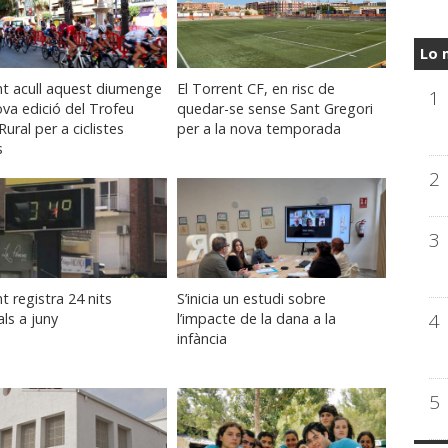
Lo 
nt acull aquest diumenge
El Torrent CF, en risc de
1
va edició del Trofeu
quedar-se sense Sant Gregori
Rural per a ciclistes
per a la nova temporada
s
2
3
t registra 24 nits
S’inicia un estudi sobre
4
als a juny
l’impacte de la dana a la
infància
5