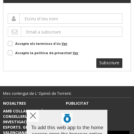
Accepte els terminos d'ús
Ver
Accepte la política de privacitat
Ver
Subscriure
Mes contingut de L' Opinió de Torrent:
NOSALTRES
PUBLICITAT
AMB COL·LABORACIÓ DE LA
CONTACTE
CONSELLERIA D’EDUCACIÓ,
INVESTIGACIÓ, CULTURA I
ESPORTS. GENERALITAT
To add this web app to the home
VALENCIANA.