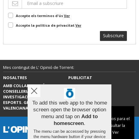
Accepte els terminos d'ús
Ver
Accepte la política de privacitat
Ver
Subscriure
Mes contingut de L' Opinió de Torrent:
NOSALTRES
PUBLICITAT
AMB COL·LABORACIÓ DE LA
CONTACTE
CONSELLERIA D’EDUCACIÓ,
INVESTIGACIÓ, CULTURA I
ESPORTS. GENERALITAT
To add this web app to the home
VALENCIANA.
screen open the browser option
Aviso sobre el Uso de cookies:
menu and tap on
Add to
Utilizamos cookies nuestras y de terceros para el
homescreen
.
funcionamiento del digital. Puedes consultar la
The menu can be accessed by pressing
lista de cookies y como desconectarlas.
Ver
the menu hardware button if your device