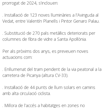
prorrogat de 2024, s’inclouen:
. Instal·lació de 123 noves lluminàries a l’Avinguda al
Vedat, entre Valentín Planells i Pintor Genaro Palau.
. Substitució de 270 pals metàl·lics deteriorats per
columnes de fibra de vidre a Santa Apol·lònia.
Per als pròxims dos anys, es preveuen noves
actuacions com:
. Enllumenat del tram pendent de la via peatonal a la
carretera de Picanya (altura CV-33).
. Instal·lació de 44 punts de llum solars en camins
amb alta circulació ciclista.
. Millora de l’accés a habitatges en zones no