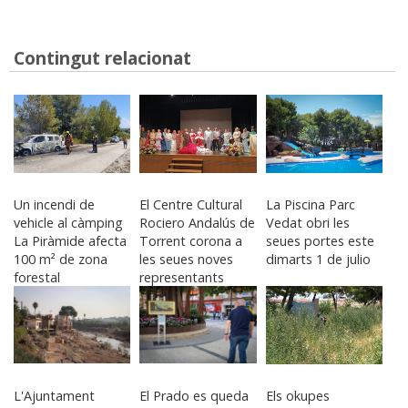
Contingut relacionat
Un incendi de
El Centre Cultural
La Piscina Parc
vehicle al càmping
Rociero Andalús de
Vedat obri les
La Piràmide afecta
Torrent corona a
seues portes este
100 m² de zona
les seues noves
dimarts 1 de julio
forestal
representants
L'Ajuntament
El Prado es queda
Els okupes