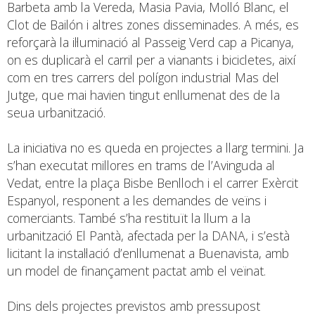
Barbeta amb la Vereda, Masia Pavia, Molló Blanc, el
Clot de Bailón i altres zones disseminades. A més, es
reforçarà la il·luminació al Passeig Verd cap a Picanya,
on es duplicarà el carril per a vianants i bicicletes, així
com en tres carrers del polígon industrial Mas del
Jutge, que mai havien tingut enllumenat des de la
seua urbanització.
La iniciativa no es queda en projectes a llarg termini. Ja
s’han executat millores en trams de l’Avinguda al
Vedat, entre la plaça Bisbe Benlloch i el carrer Exèrcit
Espanyol, responent a les demandes de veïns i
comerciants. També s’ha restituït la llum a la
urbanització El Pantà, afectada per la DANA, i s’està
licitant la instal·lació d’enllumenat a Buenavista, amb
un model de finançament pactat amb el veïnat.
Dins dels projectes previstos amb pressupost