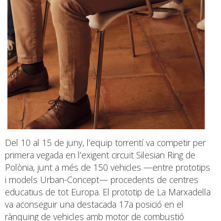
Del 10 al 15 de juny, l’equip torrentí va competir per
primera vegada en l’exigent circuit Silesian Ring de
Polònia, junt a més de 150 vehicles —entre prototips
i models Urban-Concept— procedents de centres
educatius de tot Europa. El prototip de La Marxadella
va aconseguir una destacada 17a posició en el
rànquing de vehicles amb motor de combustió