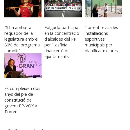
"S'ha arribat a
Folgado participa
Torrent revisa les
l'equador de la
en la concentració
instal·lacions
legislatura amb el
d’alcaldes del PP
esportives
80% del programa
per "l’asfíxia
municipals per
complit"
financera" dels
planificar millores
ajuntaments
Es compleixen dos
anys del ple de
constitució del
govern PP-VOX a
Torrent