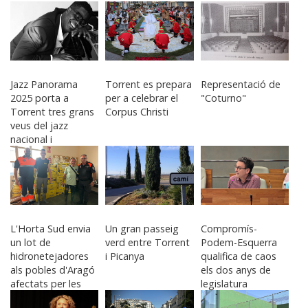
Jazz Panorama
Torrent es prepara
Representació de
2025 porta a
per a celebrar el
"Coturno"
Torrent tres grans
Corpus Christi
veus del jazz
nacional i
internacional
L'Horta Sud envia
Un gran passeig
Compromís-
un lot de
verd entre Torrent
Podem-Esquerra
hidronetejadores
i Picanya
qualifica de caos
als pobles d'Aragó
els dos anys de
afectats per les
legislatura
inundacions