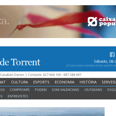
Sábado, 08 
ACTUALITZADA VIERNES, 07 DE AGOSTO DE 
n Casabán Daries | Contacte: 627 604 169 - 687 284 697
NAT
CULTURA
ESPORTS
ECONOMIA
HISTÒRIA
SERVEIS
VOX
COMPROMÍS
PODEM
SOM VALENCIANS
CIUTADANS
ESQU
OS
ENTREVISTES