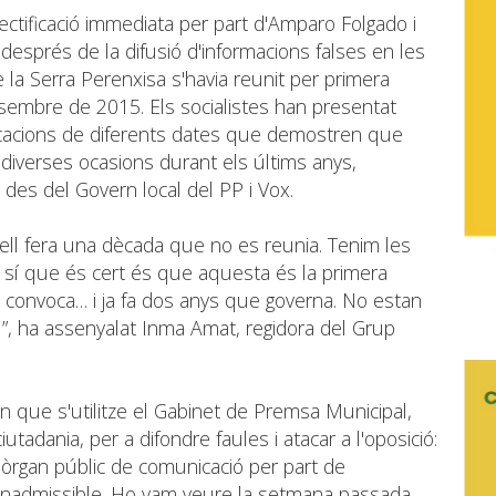
ectificació immediata per part d'Amparo Folgado i
després de la difusió d'informacions falses en les
 la Serra Perenxisa s'havia reunit per primera
embre de 2015. Els socialistes han presentat
licacions de diferents dates que demostren que
 diverses ocasions durant els últims anys,
 des del Govern local del PP i Vox.
ell fera una dècada que no es reunia. Tenim les
sí que és cert és que aquesta és la primera
 convoca… i ja fa dos anys que governa. No estan
ú”, ha assenyalat Inma Amat, regidora del Grup
 que s'utilitze el Gabinet de Premsa Municipal,
iutadania, per a difondre faules i atacar a l'oposició:
n òrgan públic de comunicació per part de
s inadmissible. Ho vam veure la setmana passada