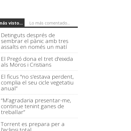
más visto...
Lo más comentado...
Detinguts després de
sembrar el pànic amb tres
assalts en només un matí
El Pregó dona el tret d'eixida
als Moros i Cristians
El ficus "no s'estava perdent,
complia el seu cicle vegetatiu
anual”
“M’agradaria presentar-me,
continue tenint ganes de
treballar”
Torrent es prepara per a
l'eclipsi total