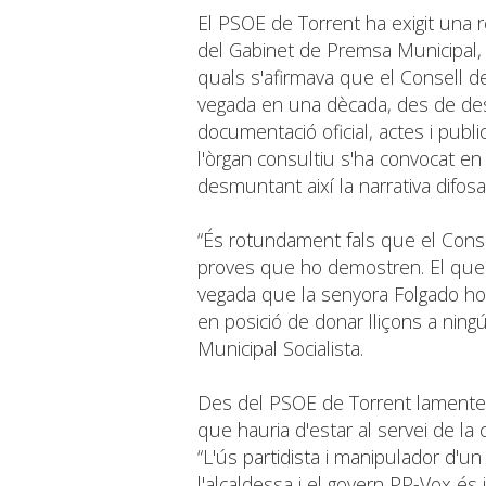
El PSOE de Torrent ha exigit una r
del Gabinet de Premsa Municipal, 
quals s'afirmava que el Consell de
vegada en una dècada, des de des
documentació oficial, actes i pub
l'òrgan consultiu s'ha convocat en
desmuntant així la narrativa difosa
“És rotundament fals que el Cons
proves que ho demostren. El que 
vegada que la senyora Folgado ho
en posició de donar lliçons a ning
Municipal Socialista.
Des del PSOE de Torrent lamenten
que hauria d'estar al servei de la c
“L'ús partidista i manipulador d'u
l'alcaldessa i el govern PP-Vox é