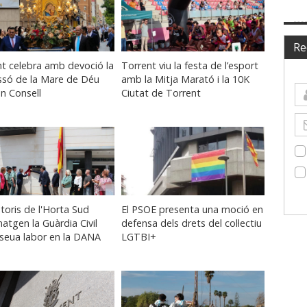
Re
t celebra amb devoció la
Torrent viu la festa de l’esport
ssó de la Mare de Déu
amb la Mitja Marató i la 10K
n Consell
Ciutat de Torrent
toris de l'Horta Sud
El PSOE presenta una moció en
tgen la Guàrdia Civil
defensa dels drets del col·lectiu
 seua labor en la DANA
LGTBI+