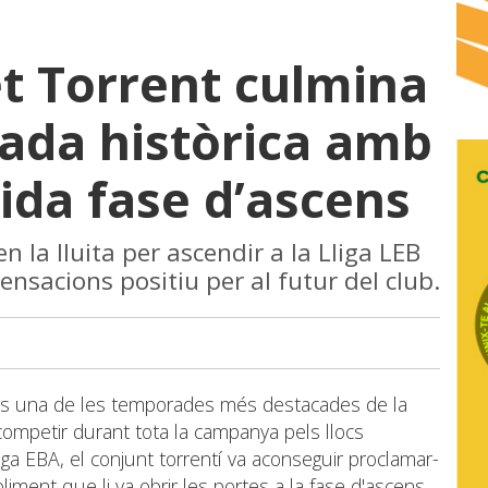
t Torrent culmina
ada històrica amb
da fase d’ascens
en la lluita per ascendir a la Lliga LEB
nsacions positiu per al futur del club.
òs una de les temporades més destacades de la
competir durant tota la campanya pels llocs
iga EBA, el conjunt torrentí va aconseguir proclamar-
iment que li va obrir les portes a la fase d'ascens