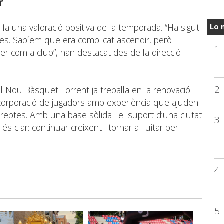
r
b fa una valoració positiva de la temporada. “Ha sigut
Lo 
res. Sabíem que era complicat ascendir, però
1
r com a club”, han destacat des de la direcció
2
l Nou Bàsquet Torrent ja treballa en la renovació
ncorporació de jugadors amb experiència que ajuden
 reptes. Amb una base sòlida i el suport d’una ciutat
3
s clar: continuar creixent i tornar a lluitar per
4
5