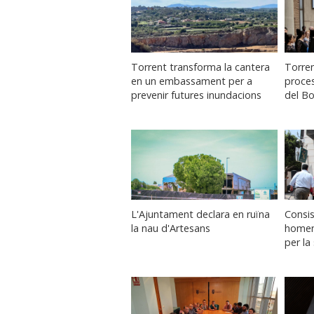
Torrent transforma la cantera
Torren
en un embassament per a
proce
prevenir futures inundacions
del Bo
L'Ajuntament declara en ruïna
Consis
la nau d'Artesans
homena
per la