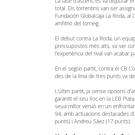
La fase d'ascens es va disputar e
total. Els torrentins van ser assig
Fundación Globalcaja La Roda, al C
amfitrió del torneig.
El debut contra La Roda, un equi
pressupostos més alts, va ser compl
l'experiència del rival van acabar
En el segon partit, contra el CB Cor
des de la línia de tres punts va dec
L'últim partit, ja sense opcions d'
garantit el seu lloc en la LEB Plat
seua millor versió en un enfronta
94, amb actuacions destacades d'A
punts) i Andreu Sáez (17 punts).