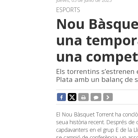
Jueves, 05 de Junio de 2025
ESPORTS
Nou Bàsque
una tempor
una competi
Els torrentins s’estrenen 
Plata amb un balanç de se
El Nou Bàsquet Torrent ha concl
seua història recent. Després de 
capdavanters en el grup E de la Ll
se campió de conferència, un assol