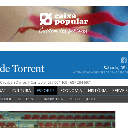
Sábado, 08 
ACTUALITZADA VIERNES, 07 DE AGOSTO DE 
n Casabán Daries | Contacte: 627 604 169 - 687 284 697
NAT
CULTURA
ESPORTS
ECONOMIA
HISTÒRIA
SERVEIS
NDBOL
ATLETISME
GIMNÀSTICA
PILOTA
JUDO