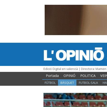
Edició Digital en valencià | Directora: Mame
Portada
OPINIÓ
POLITICA
VEI
FÚTBOL
BÀSQUET
FUTBOL-SALA
HA