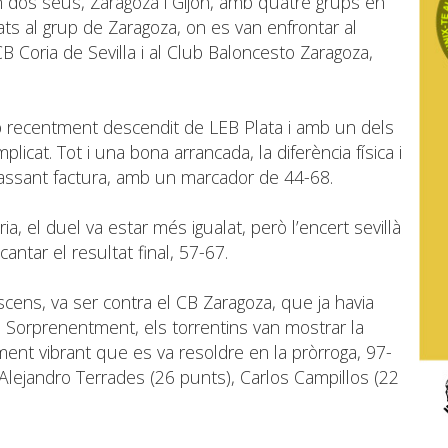
n dos seus, Zaragoza i Gijón, amb quatre grups en
nats al grup de Zaragoza, on es van enfrontar al
B Coria de Sevilla i al Club Baloncesto Zaragoza,
p recentment descendit de LEB Plata i amb un dels
icat. Tot i una bona arrancada, la diferència física i
 passant factura, amb un marcador de 44-68.
ia, el duel va estar més igualat, però l’encert sevillà
antar el resultat final, 57-67.
ascens, va ser contra el CB Zaragoza, que ja havia
a. Sorprenentment, els torrentins van mostrar la
ment vibrant que es va resoldre en la pròrroga, 97-
lejandro Terrades (26 punts), Carlos Campillos (22