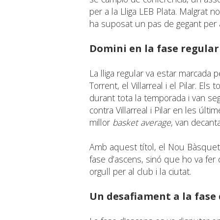
per a la Lliga LEB Plata. Malgrat no
ha suposat un pas de gegant per al
Domini en la fase regular
La lliga regular va estar marcada 
Torrent, el Villarreal i el Pilar. El
durant tota la temporada i van sege
contra Villarreal i Pilar en les últ
millor
basket average
, van decanta
Amb aquest títol, el Nou Bàsquet To
fase d’ascens, sinó que ho va fer
orgull per al club i la ciutat.
Un desafiament a la fase 