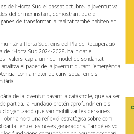
es de l’Horta Sud el passat octubre, la joventut va
des del primer instant, demostrant que el
s ganes de transformar la realitat també habiten en
munitària Horta Sud, dins del Pla de Recuperació i
 de l’Horta Sud 2024-2028, ha iniciat el
s i valors: cap a un nou model de solidaritat
analitza el paper de la joventut durant l’emergència
tencial com a motor de canvi social en els
tària.
idària de la joventut davant la catàstrofe, que va ser
de partida, la Fundació pretén aprofundir en els
es d’organització que van mobilitzar les persones
i obrir alhora una reflexió estratègica sobre com
olidaritat entre les noves generacions. També es vol
ir les fundacions comunitàries en aquest escenari