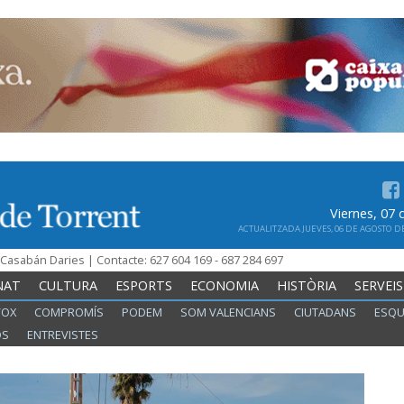
Viernes, 07
ACTUALITZADA JUEVES, 06 DE AGOSTO DE 
n Casabán Daries | Contacte: 627 604 169 - 687 284 697
NAT
CULTURA
ESPORTS
ECONOMIA
HISTÒRIA
SERVEIS
VOX
COMPROMÍS
PODEM
SOM VALENCIANS
CIUTADANS
ESQU
OS
ENTREVISTES