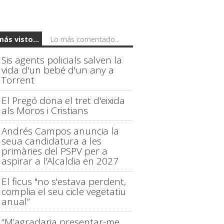
más visto...
Lo más comentado...
Sis agents policials salven la
vida d'un bebé d'un any a
Torrent
El Pregó dona el tret d'eixida
als Moros i Cristians
Andrés Campos anuncia la
seua candidatura a les
primàries del PSPV per a
aspirar a l'Alcaldia en 2027
El ficus "no s'estava perdent,
complia el seu cicle vegetatiu
anual”
“M’agradaria presentar-me,