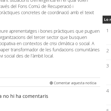
vant situacions d’emergència en el qual volen
 través del Fons Comú de Recuperació i
 pràctiques concretes de coordinació amb el teixit
Lo 
1
treure aprenentatges i bones pràctiques que puguen
i organitzacions del tercer sector que busquen
cipativa en contextos de crisi climàtica o social. A
paper transformador de les fundacions comunitàries
2
i social des de l’àmbit local.
3
Comentar aquesta notícia
4
a no hi ha comentaris
5