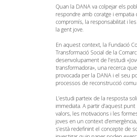
Quan la DANA va colpejar els pobl
respondre amb coratge i empatia 
compromís, la responsabilitat i le
la gent jove.
En aquest context, la Fundació Co
Transformació Social de la Comarca
desenvolupament de l’estudi «Jove
transformadora», una recerca que 
provocada per la DANA i el seu po
processos de reconstrucció comuni
L’estudi parteix de la resposta sol
immediata. A partir d’aquest punt 
valors, les motivacions i les form
joves en un context d’emergència, 
s’està redefinint el concepte de s
investigar quin paper poden exerc