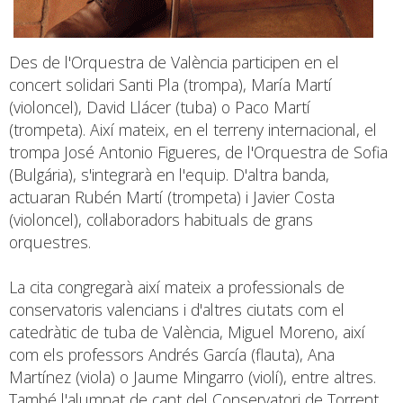
Des de l'Orquestra de València participen en el
concert solidari Santi Pla (trompa), María Martí
(violoncel), David Llácer (tuba) o Paco Martí
(trompeta). Així mateix, en el terreny internacional, el
trompa José Antonio Figueres, de l'Orquestra de Sofia
(Bulgária), s'integrarà en l'equip. D'altra banda,
actuaran Rubén Martí (trompeta) i Javier Costa
(violoncel), col·laboradors habituals de grans
orquestres.
La cita congregarà així mateix a professionals de
conservatoris valencians i d'altres ciutats com el
catedràtic de tuba de València, Miguel Moreno, així
com els professors Andrés García (flauta), Ana
Martínez (viola) o Jaume Mingarro (violí), entre altres.
També l'alumnat de cant del Conservatori de Torrent