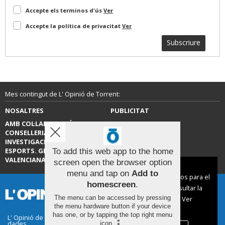
Accepte els terminos d'ús
Ver
Accepte la política de privacitat
Ver
Subscriure
Mes contingut de L' Opinió de Torrent:
NOSALTRES
PUBLICITAT
AMB COL·LABORACIÓ DE LA
CONTACTE
CONSELLERIA D’EDUCACIÓ,
INVESTIGACIÓ, CULTURA I
ESPORTS. GENERALITAT
To add this web app to the home
VALENCIANA.
screen open the browser option
Aviso sobre el Uso de cookies:
menu and tap on
Add to
Utilizamos cookies nuestras y de terceros para el
homescreen
.
funcionamiento del digital. Puedes consultar la
The menu can be accessed by pressing
lista de cookies y como desconectarlas.
Ver
the menu hardware button if your device
nuestra Política de Privacidad y Cookies
has one, or by tapping the top right menu
L' Opinió de Torrent |
Termes d'ús
|
Protecció de
dades
icon
.