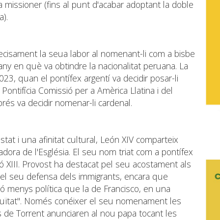
missioner (fins al punt d'acabar adoptant la doble
a).
ecisament la seua labor al nomenant-li com a bisbe
any en què va obtindre la nacionalitat peruana. La
023, quan el pontífex argentí va decidir posar-li
Pontifícia Comissió per a Amèrica Llatina i del
prés va decidir nomenar-li cardenal.
stat i una afinitat cultural, León XIV comparteix
adora de l'Església. El seu nom triat com a pontífex
ó XIII. Provost ha destacat pel seu acostament als
i pel seu defensa dels immigrants, encara que
ó menys política que la de Francisco, en una
inuïtat". Només conéixer el seu nomenament les
 de Torrent anunciaren al nou papa tocant les