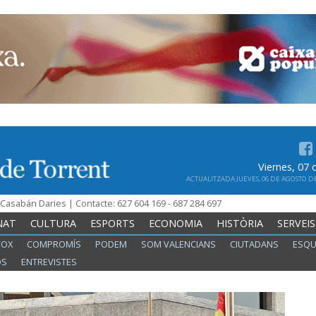
Viernes, 07
ACTUALITZADA JUEVES, 06 DE AGOSTO DE 
n Casabán Daries | Contacte: 627 604 169 - 687 284 697
NAT
CULTURA
ESPORTS
ECONOMIA
HISTÒRIA
SERVEIS
VOX
COMPROMÍS
PODEM
SOM VALENCIANS
CIUTADANS
ESQU
OS
ENTREVISTES