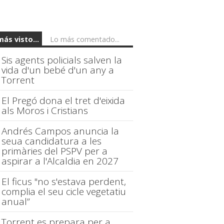
más visto...
Lo más comentado...
Sis agents policials salven la
vida d'un bebé d'un any a
Torrent
El Pregó dona el tret d'eixida
als Moros i Cristians
Andrés Campos anuncia la
seua candidatura a les
primàries del PSPV per a
aspirar a l'Alcaldia en 2027
El ficus "no s'estava perdent,
complia el seu cicle vegetatiu
anual”
Torrent es prepara per a