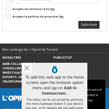
Accepte els terminos d'ús
Ver
Accepte la política de privacitat
Ver
Subscriure
Mes contingut de L' Opinió de Torrent:
NOSALTRES
PUBLICITAT
AMB COL·LABORACIÓ DE LA
CONTACTE
CONSELLERIA D’EDUCACIÓ,
INVESTIGACIÓ, CULTURA I
ESPORTS. GENERALITAT
To add this web app to the home
VALENCIANA.
screen open the browser option
Aviso sobre el Uso de cookies:
menu and tap on
Add to
Utilizamos cookies nuestras y de terceros para el
homescreen
.
funcionamiento del digital. Puedes consultar la
The menu can be accessed by pressing
lista de cookies y como desconectarlas.
Ver
the menu hardware button if your device
nuestra Política de Privacidad y Cookies
has one, or by tapping the top right menu