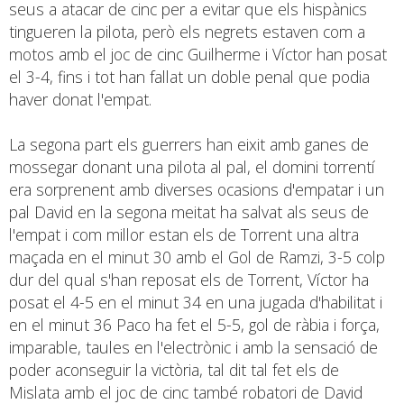
seus a atacar de cinc per a evitar que els hispànics
tingueren la pilota, però els negrets estaven com a
motos amb el joc de cinc Guilherme i Víctor han posat
el 3-4, fins i tot han fallat un doble penal que podia
haver donat l'empat.
La segona part els guerrers han eixit amb ganes de
mossegar donant una pilota al pal, el domini torrentí
era sorprenent amb diverses ocasions d'empatar i un
pal David en la segona meitat ha salvat als seus de
l'empat i com millor estan els de Torrent una altra
maçada en el minut 30 amb el Gol de Ramzi, 3-5 colp
dur del qual s'han reposat els de Torrent, Víctor ha
posat el 4-5 en el minut 34 en una jugada d'habilitat i
en el minut 36 Paco ha fet el 5-5, gol de ràbia i força,
imparable, taules en l'electrònic i amb la sensació de
poder aconseguir la victòria, tal dit tal fet els de
Mislata amb el joc de cinc també robatori de David