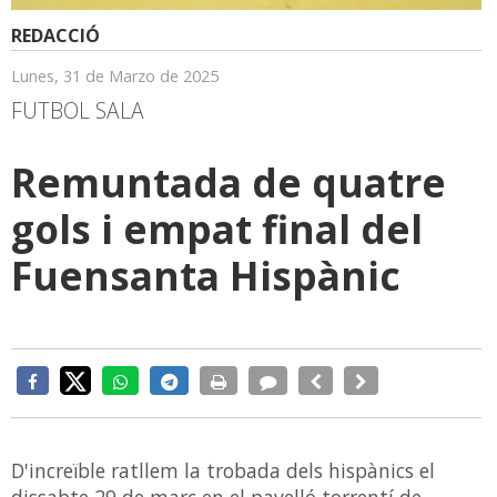
REDACCIÓ
Lunes, 31 de Marzo de 2025
FUTBOL SALA
Remuntada de quatre
gols i empat final del
Fuensanta Hispànic
D'increïble ratllem la trobada dels hispànics el
dissabte 29 de març en el pavelló torrentí de