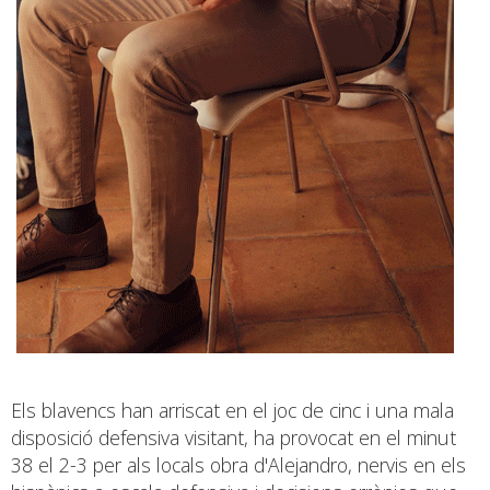
Els blavencs han arriscat en el joc de cinc i una mala
disposició defensiva visitant, ha provocat en el minut
38 el 2-3 per als locals obra d'Alejandro, nervis en els