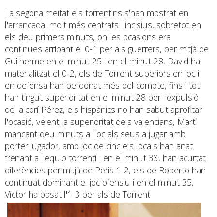
La segona meitat els torrentins s'han mostrat en
l'arrancada, molt més centrats i incisius, sobretot en
els deu primers minuts, on les ocasions era
continues arribant el 0-1 per als guerrers, per mitjà de
Guilherme en el minut 25 i en el minut 28, David ha
materialitzat el 0-2, els de Torrent superiors en joc i
en defensa han perdonat més del compte, fins i tot
han tingut superioritat en el minut 28 per l'expulsió
del alcorí Pérez, els hispànics no han sabut aprofitar
l'ocasió, veient la superioritat dels valencians, Martí
mancant deu minuts a lloc als seus a jugar amb
porter jugador, amb joc de cinc els locals han anat
frenant a l'equip torrentí i en el minut 33, han acurtat
diferències per mitjà de Peris 1-2, els de Roberto han
continuat dominant el joc ofensiu i en el minut 35,
Víctor ha posat l'1-3 per als de Torrent.