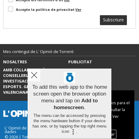
Accepte la política de privacitat
Ver
Subscriure
Mes contingut de L' Opinió de Torrent:
NOSALTRES
PUBLICITAT
AMB COL·LABORACIÓ DE LA
CONTACTE
CONSELLERIA D’EDUCACIÓ,
INVESTIGACIÓ, CULTURA I
ESPORTS. GENERALITAT
To add this web app to the home
VALENCIANA.
screen open the browser option
Aviso sobre el Uso de cookies:
menu and tap on
Add to
Utilizamos cookies nuestras y de terceros para el
homescreen
.
funcionamiento del digital. Puedes consultar la
The menu can be accessed by pressing
lista de cookies y como desconectarlas.
Ver
the menu hardware button if your device
nuestra Política de Privacidad y Cookies
has one, or by tapping the top right menu
L' Opinió de Torrent |
Termes d'ús
|
Protecció de
dades
icon
.
Aceptar Cookies
Personalizar
© 2026 | Tots els drets reservats