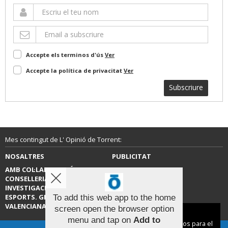
Accepte els terminos d'ús
Ver
Accepte la política de privacitat
Ver
Subscriure
Mes contingut de L' Opinió de Torrent:
NOSALTRES
PUBLICITAT
AMB COL·LABORACIÓ DE LA
CONTACTE
CONSELLERIA D’EDUCACIÓ,
INVESTIGACIÓ, CULTURA I
ESPORTS. GENERALITAT
To add this web app to the home
VALENCIANA.
screen open the browser option
Aviso sobre el Uso de cookies:
menu and tap on
Add to
Utilizamos cookies nuestras y de terceros para el