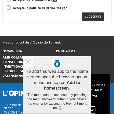
Accepte la política de privacitat
Ver
Subscriure
Mes contingut de L' Opinió de Torrent:
NOSALTRES
PUBLICITAT
AMB COL·LABORACIÓ DE LA
CONTACTE
CONSELLERIA D’EDUCACIÓ,
INVESTIGACIÓ, CULTURA I
ESPORTS. GENERALITAT
To add this web app to the home
VALENCIANA.
screen open the browser option
Aviso sobre el Uso de cookies:
menu and tap on
Add to
Utilizamos cookies nuestras y de terceros para el
homescreen
.
funcionamiento del digital. Puedes consultar la
The menu can be accessed by pressing
lista de cookies y como desconectarlas.
Ver
the menu hardware button if your device
nuestra Política de Privacidad y Cookies
has one, or by tapping the top right menu
L' Opinió de Torrent |
Termes d'ús
|
Protecció de
dades
icon
.
Aceptar Cookies
Personalizar
© 2026 | Tots els drets reservats