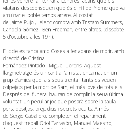
fer és vendre-la i tornar a Londres, abans que els
vilatans descobrisquen que és el fill de l'home que va
arruïnar el poble temps arrere. Al costat
de Jaime Pujol, l'elenc compta amb Tristam Summers,
Candela Gómez i Ben Freeman, entre altres. (dissabte
5 d'octubre a les 19 h).
El cicle es tanca amb Coses a fer abans de morir, amb
direcció de Cristina
Fernández Pintado i Miguel Llorens. Aquest
llargmetratge és un cant a l'amistat encarnat en un
grup d'amics que, als seus trenta i tants es veuen
colpejats per la mort de Sam, el més jove de tots ells.
Després del funeral hauran de complir la seua última
voluntat: un peculiar joc que posarà sobre la taula
pors, desitjos, prejudicis i secrets ocults. A més
de Sergio Caballero, completen el repartiment
d'aquest treball Oriol Tarrasón, Manuel Maestro,