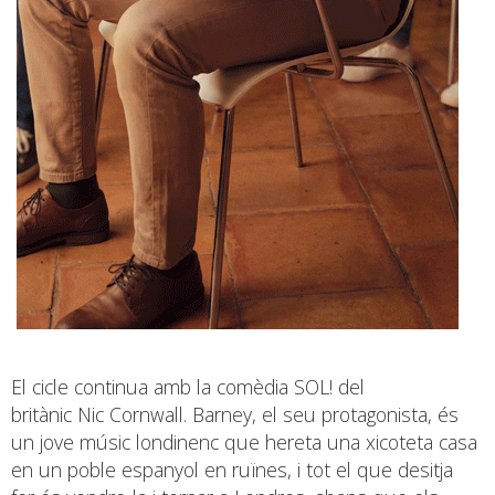
El cicle continua amb la comèdia SOL! del
britànic Nic Cornwall. Barney, el seu protagonista, és
un jove músic londinenc que hereta una xicoteta casa
en un poble espanyol en ruïnes, i tot el que desitja