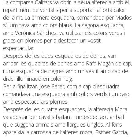
La comparsa Califats va obrir la seua alferecía amb el
repartiment de ventalls per a suportar la forta calor
de la nit. La primera esquadra, comandada per Mados
s’il·luminava amb colors blaus. La segona esquadra,
amb Verónica Sánchez, va utilitzar els colors verds i
grocs en plomes per a destacar un vestit
espectacular.
Després de les dues esquadres de dones, van
arribar les quadres de dones amb Rafa Magán de cap,
i una esquadra de negres amb un vestit amb cap de
drac i il·luminació en color roig.
Per a finalitzar, Jose Serer, com a cap d’esquadra
comandava una esquadra amb colors verds i un casc
amb espectaculars plomes.
Després de les quatre esquadres, la alferecía Mora
va apostar per cavalls ballant i un espectacular ball
que suggeria animals amb llargues ungles. Al fons
apareixia la carrossa de l’alferes mora, Esther García,