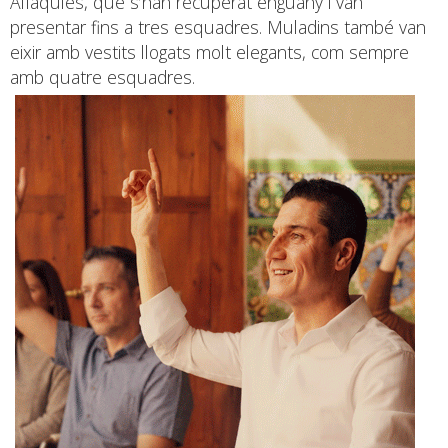
Alfaquíes, que s’han recuperat enguany i van
presentar fins a tres esquadres. Muladins també van
eixir amb vestits llogats molt elegants, com sempre
amb quatre esquadres.