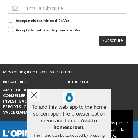
Accepte els terminos d'ús
Ver
Accepte la política de privacitat
Ver
Subscriure
Mes contingut de L' Opinió de Torrent:
NOSALTRES
PUBLICITAT
AMB COL·LABORACIÓ DE LA
CONTACTE
CONSELLERIA D’EDUCACIÓ,
INVESTIGACIÓ, CULTURA I
ESPORTS. GENERALITAT
To add this web app to the home
VALENCIANA.
screen open the browser option
Aviso sobre el Uso de cookies:
menu and tap on
Add to
Utilizamos cookies nuestras y de terceros para el
homescreen
.
funcionamiento del digital. Puedes consultar la
The menu can be accessed by pressing
lista de cookies y como desconectarlas.
Ver