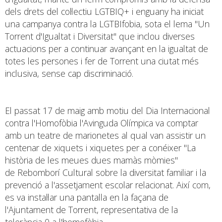
dels drets del col·lectiu LGTBIQ+ i enguany ha iniciat
una campanya contra la LGTBIfobia, sota el lema "Un
Torrent d'Igualtat i Diversitat" que inclou diverses
actuacions per a continuar avançant en la igualtat de
totes les persones i fer de Torrent una ciutat més
inclusiva, sense cap discriminació.
El passat 17 de maig amb motiu del Dia Internacional
contra l'Homofòbia l'Avinguda Olímpica va comptar
amb un teatre de marionetes al qual van assistir un
centenar de xiquets i xiquetes per a conéixer "La
història de les meues dues mamàs mòmies"
de Rebomborí Cultural sobre la diversitat familiar i la
prevenció a l'assetjament escolar relacionat. Així com,
es va instal·lar una pantalla en la façana de
l'Ajuntament de Torrent, representativa de la
tolerància 0 a l'homofòbia.