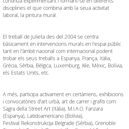
continua experimentant i formant-se en diferents
disciplines el que combina amb la seua activitat
laboral, la pintura mural.
El treball de Julieta des del 2004 se centra
bàsicament en intervencions murals en l'espai públic
tant en l'àmbit nacional com internacional podent
trobar els seus treballs a Espanya, França, Itàlia,
Grècia, Sèrbia, Bèlgica, Luxemburg, Xile, Mèxic, Bolívia,
els Estats Units, etc.
A més, participa activament en certàmens, exhibicions
i convocatòries d'art urbà, art de carrer i grafiti com:
Sagra della Street Art (Itàlia), M.I.A.O. Fanzara
(Espanya), Latidoamericano (Bolívia),
Festival Rekonstrukcija Belgrade (Sèrbia), Grenoble