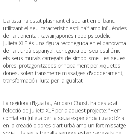
L'artista ha estat plasmant el seu art en el banc,
utilitzant el seu característic estil naïf amb influències
de l'art oriental, kawaii japonés i pop psicodèlic.
Julieta XLF és una figura reconeguda en el panorama
de l'art urbà espanyol, coneguda pel seu estil únic i
els seus murals carregats de simbolisme. Les seues
obres, protagonitzades principalment per xiquetes i
dones, solen transmetre missatges d'apoderament,
transformació i lluita per la igualtat.
La regidora d'Igualtat, Amparo Chust, ha destacat
l'elecció de Julieta XLF per a aquest projecte: "Hem
confiat en Julieta per la seua experiència i trajectòria
en la creació d'obres d'art urbà amb un fort missatge
social. Els seus treballs sempre estan carregats de