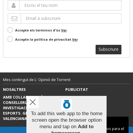
Accepte els terminos d'ús
Ver
Accepte la política de privacitat
Ver
Subscriure
Mes contingut de L' Opinió de Torrent:
NOSALTRES
PUBLICITAT
AMB COL·LABORACIÓ DE LA
CONTACTE
CONSELLERIA D’EDUCACIÓ,
INVESTIGACIÓ, CULTURA I
ESPORTS. GENERALITAT
To add this web app to the home
VALENCIANA.
screen open the browser option
Aviso sobre el Uso de cookies:
menu and tap on
Add to
Utilizamos cookies nuestras y de terceros para el