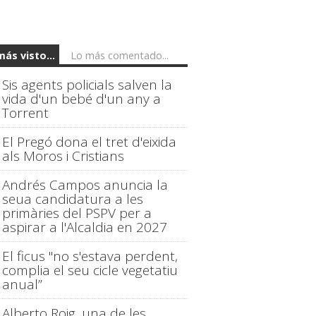
más visto...
Lo más comentado...
Sis agents policials salven la
vida d'un bebé d'un any a
Torrent
El Pregó dona el tret d'eixida
als Moros i Cristians
Andrés Campos anuncia la
seua candidatura a les
primàries del PSPV per a
aspirar a l'Alcaldia en 2027
El ficus "no s'estava perdent,
complia el seu cicle vegetatiu
anual”
Alberto Roig, una de les