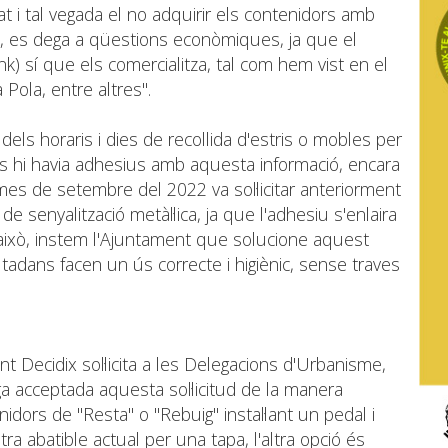
at i tal vegada el no adquirir els contenidors amb
a, es dega a qüestions econòmiques, ja que el
nk) sí que els comercialitza, tal com hem vist en el
Pola, entre altres".
els horaris i dies de recollida d'estris o mobles per
rs hi havia adhesius amb aquesta informació, encara
 mes de setembre del 2022 va sol·licitar anteriorment
e senyalització metàl·lica, ja que l'adhesiu s'enlaira
això, instem l'Ajuntament que solucione aquest
tadans facen un ús correcte i higiènic, sense traves
 Decidix sol·licita a les Delegacions d'Urbanisme,
a acceptada aquesta sol·licitud de la manera
idors de "Resta" o "Rebuig" instal·lant un pedal i
tra abatible actual per una tapa, l'altra opció és