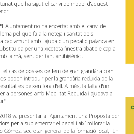
ortunat que ha sigut el canvi de model d'aquest
ior.
"L'Ajuntament no ha encertat amb el canvi de
lema pel que fa a la neteja i sanitat dels
ria cap amunt amb l'ajuda d'un pedal o palanca en
ubstituïda per una xicoteta finestra abatible cap al
b la mà, sent per tant antihigiènic".
n "el cas de bosses de fem de gran grandària com
 es poden introduir per la grandària reduïda de la
esultat es deixen fora d'ell. A més, la falta d'un
er a persones amb Mobilitat Reduïda i ajudava a
r".
 2018 va presentar a l'Ajuntament una Proposta per
dors per a suplementar el pedal i així millorar la
 Gómez, secretari general de la formació local, "En