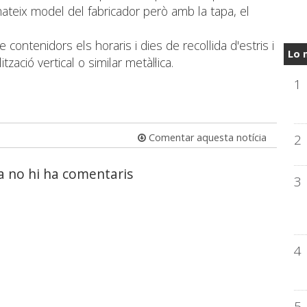
ateix model del fabricador però amb la tapa, el
 contenidors els horaris i dies de recollida d'estris i
Lo 
ació vertical o similar metàl·lica.
1
2
Comentar aquesta notícia
a no hi ha comentaris
3
4
5