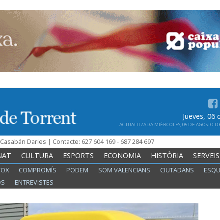
Jueves, 06
ACTUALITZADA MIÉRCOLES, 05 DE AGOSTO DE 
n Casabán Daries | Contacte: 627 604 169 - 687 284 697
NAT
CULTURA
ESPORTS
ECONOMIA
HISTÒRIA
SERVEIS
VOX
COMPROMÍS
PODEM
SOM VALENCIANS
CIUTADANS
ESQU
OS
ENTREVISTES