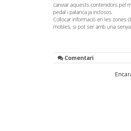
canviar aquests contenidors pel m
pedal i palanca ja inclosos.
Col·locar informació en les zones de
mobles, si pot ser amb una senyalitz
Comentari
Encar