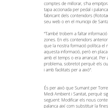
comptes de millorar, s'ha empitjor
tapa accionada per pedal i palanc
fabricant dels contenidors (Rotota
seu web o en el municipi de Santa 
"També trobem a faltar informació d
zones. En els contenidors anterio
que la nostra formació política el
aquesta informació, però en placa d
amb el temps o era arrancat. Per 
problema, sobretot perquè els ciu
i amb facilitats per a això".
És per això que Sumant per Torrent
Medi Ambient i Sanitat, perquè sig
següent: Modificar els nous conten
palanca així com substituir la fines