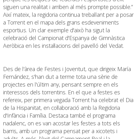
siguen una realitat i arriben al més prompte possible.”
Així mateix, la regidoria continua treballant per a posar
a Torrent en el mapa dels grans esdeveniments
esportius. Un clar exemple d'això ha sigut la
celebració del Campionat d'Espanya de Gimnàstica
Aeròbica en les instal·lacions del pavelló del Vedat.
Des de l'àrea de Festes i Joventut, que dirigeix María
Fernández, s'han dut a terme tota una sèrie de
projectes en l'últim any, pensant sempre en els
interessos dels torrentins. En el que a festes es
refereix, per primera vegada Torrent ha celebrat el Dia
de la Hispanitat, en col·laboració amb la Regidoria
d'Infància i Família. Destaca també el programa
nadalenc, on es van acostar les festes a tots els
barris, amb un programa pensat per a xicotets i
adults. A més, l'èxit del Campament Real i la