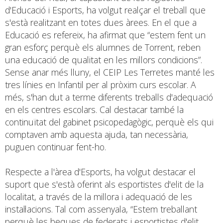
d'Educació i Esports, ha volgut realçar el treball que
s'està realitzant en totes dues àrees. En el que a
Educació es refereix, ha afirmat que “estem fent un
gran esforç perquè els alumnes de Torrent, reben
una educació de qualitat en les millors condicions”.
Sense anar més lluny, el CEIP Les Terretes manté les
tres línies en Infantil per al pròxim curs escolar. A
més, s'han dut a terme diferents treballs d'adequació
en els centres escolars. Cal destacar també la
continuïtat del gabinet psicopedagògic, perquè els qui
comptaven amb aquesta ajuda, tan necessària,
puguen continuar fent-ho.
Respecte a l'àrea d'Esports, ha volgut destacar el
suport que s'està oferint als esportistes d'elit de la
localitat, a través de la millora i adequació de les
instal·lacions. Tal com assenyala, “Estem treballant
perquè les beques de federats i esportistes d'elit