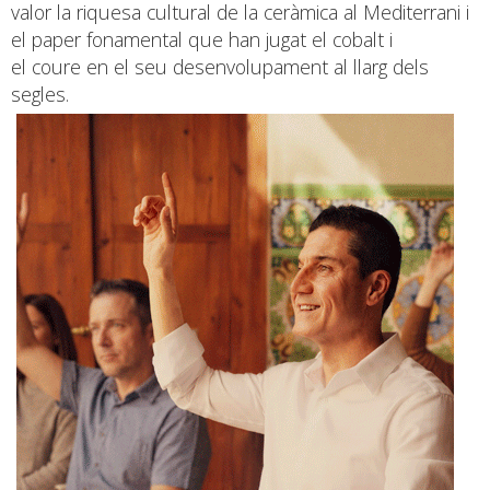
valor la riquesa cultural de la ceràmica al Mediterrani i
el paper fonamental que han jugat el cobalt i
el coure en el seu desenvolupament al llarg dels
segles.