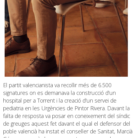
El partit valencianista va recollir més de 6.500
signatures on es demanava la construcció d'un
hospital per a Torrent i la creació d'un servei de
pediatria en les Urgències de Pintor Rivera. Davant la
falta de resposta va posar en coneixement del síndic
de greuges aquest fet davant el qual el defensor del
poble valencià ha instat el conseller de Sanitat, Marcià