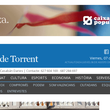
Viernes, 07
ACTUALITZADA JUEVES, 06 DE AGOSTO DE 
n Casabán Daries | Contacte: 627 604 169 - 687 284 697
NAT
CULTURA
ESPORTS
ECONOMIA
HISTÒRIA
SERVEIS
VOX
COMPROMÍS
PODEM
SOM VALENCIANS
CIUTADANS
ESQU
OS
ENTREVISTES