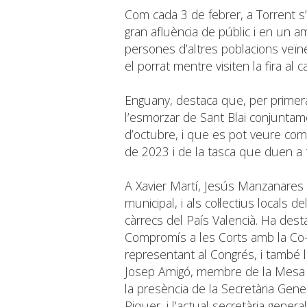
Com cada 3 de febrer, a Torrent s’
gran afluència de públic i en un amb
persones d’altres poblacions veïnes
el porrat mentre visiten la fira al c
Enguany, destaca que, per prime
l’esmorzar de Sant Blai conjuntam
d’octubre, i que es pot veure com 
de 2023 i de la tasca que duen a 
A Xavier Martí, Jesús Manzanares
municipal, i als col·lectius locals
càrrecs del País Valencià. Ha desta
Compromís a les Corts amb la Co-
representant al Congrés, i també 
Josep Amigó, membre de la Mesa de
la presència de la Secretària Ge
Piquer, i l’actual secretària gene