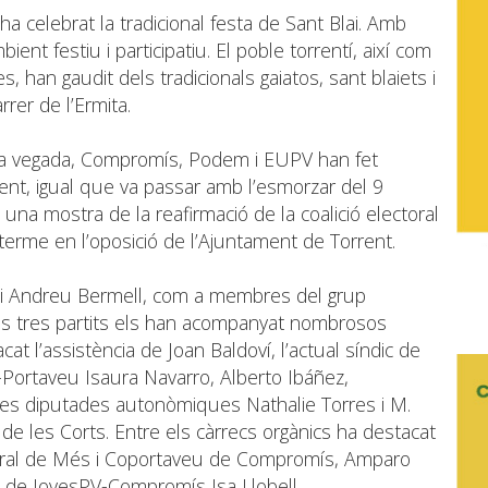
ha celebrat la tradicional festa de Sant Blai. Amb
ient festiu i participatiu. El poble torrentí, així com
, han gaudit dels tradicionals gaiatos, sant blaiets i
arrer de l’Ermita.
ra vegada, Compromís, Podem i EUPV han fet
ent, igual que va passar amb l’esmorzar del 9
una mostra de la reafirmació de la coalició electoral
terme en l’oposició de l’Ajuntament de Torrent.
 i Andreu Bermell, com a membres del grup
 dels tres partits els han acompanyat nombrosos
cat l’assistència de Joan Baldoví, l’actual síndic de
Portaveu Isaura Navarro, Alberto Ibáñez,
les diputades autonòmiques Nathalie Torres i M.
 les Corts. Entre els càrrecs orgànics ha destacat
neral de Més i Coportaveu de Compromís, Amparo
ral de JovesPV-Compromís Isa Llobell.