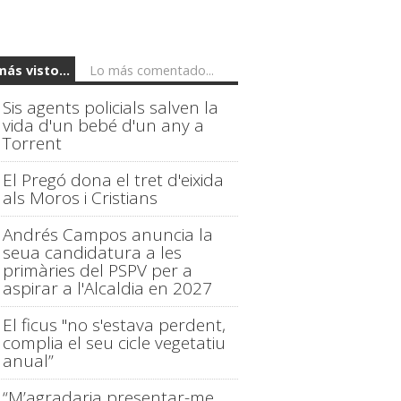
más visto...
Lo más comentado...
Sis agents policials salven la
vida d'un bebé d'un any a
Torrent
El Pregó dona el tret d'eixida
als Moros i Cristians
Andrés Campos anuncia la
seua candidatura a les
primàries del PSPV per a
aspirar a l'Alcaldia en 2027
El ficus "no s'estava perdent,
complia el seu cicle vegetatiu
anual”
“M’agradaria presentar-me,