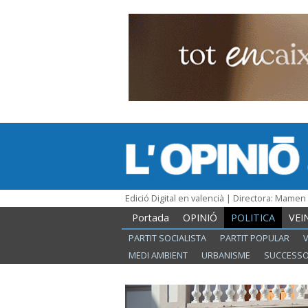
Edició Digital en valencià | Directora: Mame
Portada
OPINIÓ
POLITICA
VEI
PARTIT SOCIALISTA
PARTIT POPULAR
MEDI AMBIENT
URBANISME
SUCCESS