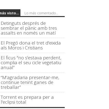
más visto...
Lo más comentado...
Detinguts després de
sembrar el pànic amb tres
assalts en només un matí
El Pregó dona el tret d'eixida
als Moros i Cristians
El ficus "no s'estava perdent,
complia el seu cicle vegetatiu
anual”
“M’agradaria presentar-me,
continue tenint ganes de
treballar”
Torrent es prepara per a
l'eclipsi total