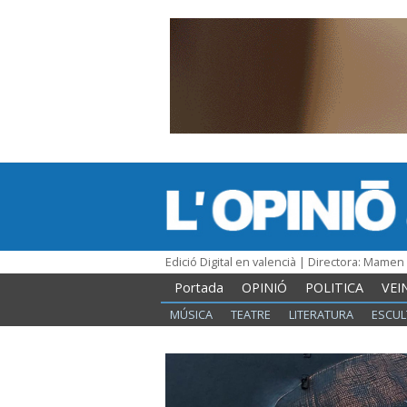
Edició Digital en valencià | Directora: Mame
Portada
OPINIÓ
POLITICA
VEI
MÚSICA
TEATRE
LITERATURA
ESCUL