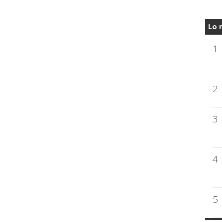
Lo 
1
2
3
4
5