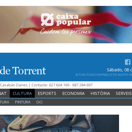
Sábado, 08 
ACTUALITZADA VIERNES, 07 DE AGOSTO DE 
n Casabán Daries | Contacte: 627 604 169 - 687 284 697
NAT
CULTURA
ESPORTS
ECONOMIA
HISTÒRIA
SERVEIS
TURA
PINTURA
OCI