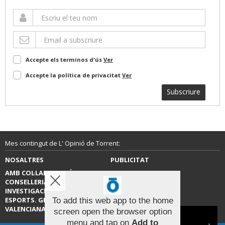
Accepte els terminos d'ús
Ver
Accepte la política de privacitat
Ver
Subscriure
Mes contingut de L' Opinió de Torrent:
NOSALTRES
PUBLICITAT
AMB COL·LABORACIÓ DE LA
CONTACTE
CONSELLERIA D’EDUCACIÓ,
INVESTIGACIÓ, CULTURA I
ESPORTS. GENERALITAT
To add this web app to the home
VALENCIANA.
screen open the browser option
Aviso sobre el Uso de cookies:
menu and tap on
Add to