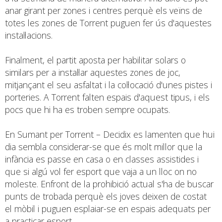
anar girant per zones i centres perquè els veïns de
totes les zones de Torrent puguen fer ús d'aquestes
instal·lacions.
Finalment, el partit aposta per habilitar solars o
similars per a instal·lar aquestes zones de joc,
mitjançant el seu asfaltat i la col·locació d'unes pistes i
porteries. A Torrent falten espais d'aquest tipus, i els
pocs que hi ha es troben sempre ocupats.
En Sumant per Torrent – Decidix es lamenten que hui
dia sembla considerar-se que és molt millor que la
infància es passe en casa o en classes assistides i
que si algú vol fer esport que vaja a un lloc on no
moleste. Enfront de la prohibició actual s'ha de buscar
punts de trobada perquè els joves deixen de costat
el mòbil i puguen esplaiar-se en espais adequats per
a practicar esport.