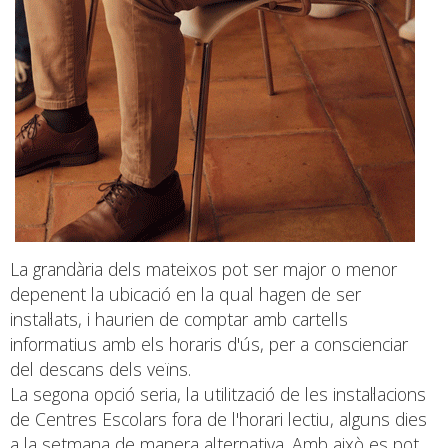
La grandària dels mateixos pot ser major o menor
depenent la ubicació en la qual hagen de ser
instal·lats, i haurien de comptar amb cartells
informatius amb els horaris d'ús, per a conscienciar
del descans dels veïns.
La segona opció seria, la utilització de les instal·lacions
de Centres Escolars fora de l'horari lectiu, alguns dies
a la setmana de manera alternativa. Amb això es pot