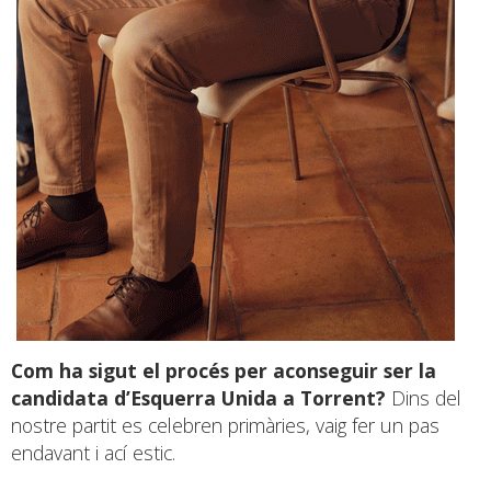
Com ha sigut el procés per aconseguir ser la
candidata d’Esquerra Unida a Torrent?
Dins del
nostre partit es celebren primàries, vaig fer un pas
endavant i ací estic.