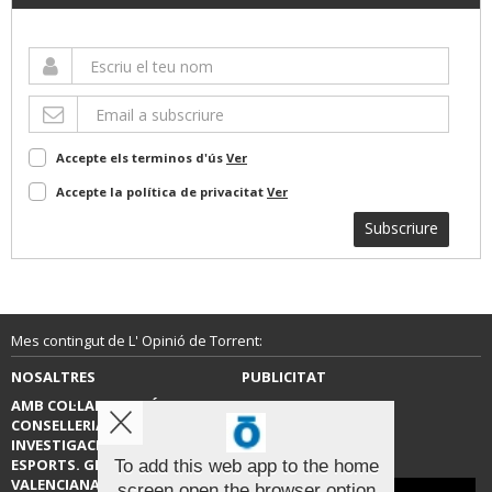
Accepte els terminos d'ús
Ver
Accepte la política de privacitat
Ver
Subscriure
Mes contingut de L' Opinió de Torrent:
NOSALTRES
PUBLICITAT
AMB COL·LABORACIÓ DE LA
CONTACTE
CONSELLERIA D’EDUCACIÓ,
INVESTIGACIÓ, CULTURA I
ESPORTS. GENERALITAT
To add this web app to the home
VALENCIANA.
screen open the browser option