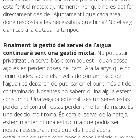
està fent el mateix ajuntament? Per què no es pot fer
directament des de l’Ajuntament i que cada àrea
done resposta a les necessitats que hi ha? No el veig
clar i cap a la ciutadania tampoc
Finalment la gestió del servei de l’aigua
continuarà sent una gestió mixta.
No pot estar
privatitzat un servei bàsic com aquest. I quan passa
açò és es perden coses pel camí. Ara fa anys que no
tenim dades sobre els nivells de contaminació de
l’aigua i es deixaren de publicar en el punt més alt de
contaminació. Nosaltres no sabem quina aigua estem
consumint. Una vegada externalitzes un servei estàs
perdent el control i estàs perdent molta informació. És
una decisió molt roïna. És com el servei de la neteja,
estem mantenint una estructura que podria ser
nostra i assegurant-nos que els treballadors
estigueren en unes condicions dignes i salaris que ara