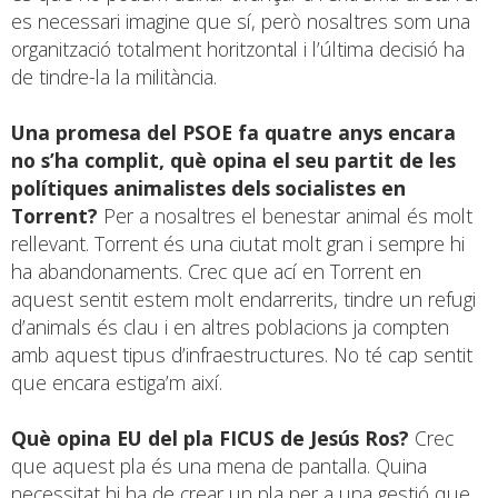
es necessari imagine que sí, però nosaltres som una
organització totalment horitzontal i l’última decisió ha
de tindre-la la militància.
Una promesa del PSOE fa quatre anys encara
no s’ha complit, què opina el seu partit de les
polítiques animalistes dels socialistes en
Torrent?
Per a nosaltres el benestar animal és molt
rellevant. Torrent és una ciutat molt gran i sempre hi
ha abandonaments. Crec que ací en Torrent en
aquest sentit estem molt endarrerits, tindre un refugi
d’animals és clau i en altres poblacions ja compten
amb aquest tipus d’infraestructures. No té cap sentit
que encara estiga’m així.
Què opina EU del pla FICUS de Jesús Ros?
Crec
que aquest pla és una mena de pantalla. Quina
necessitat hi ha de crear un pla per a una gestió que