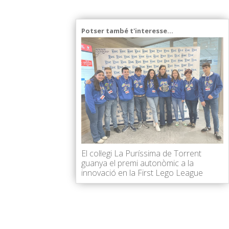
Potser també t'interesse...
El col·legi La Puríssima de Torrent
guanya el premi autonòmic a la
innovació en la First Lego League