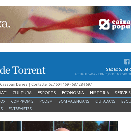
Sábado, 08 
ACTUALITZADA VIERNES, 07 DE AGOSTO DE 
n Casabán Daries | Contacte: 627 604 169 - 687 284 697
NAT
CULTURA
ESPORTS
ECONOMIA
HISTÒRIA
SERVEIS
VOX
COMPROMÍS
PODEM
SOM VALENCIANS
CIUTADANS
ESQU
OS
ENTREVISTES