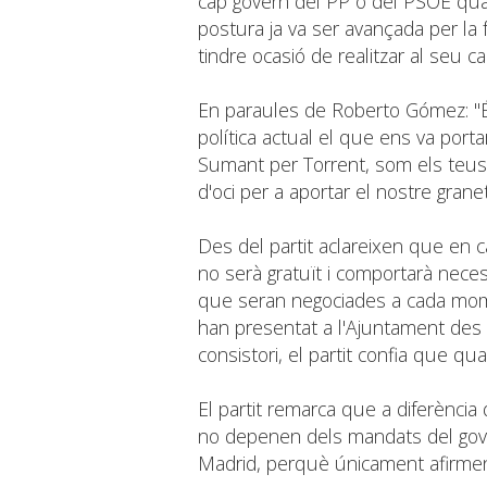
cap govern del PP o del PSOE qua
postura ja va ser avançada per la 
tindre ocasió de realitzar al seu
En paraules de Roberto Gómez: "
política actual el que ens va port
Sumant per Torrent, som els teus 
d'oci per a aportar el nostre grane
Des del partit aclareixen que en c
no serà gratuït i comportarà neces
que seran negociades a cada mom
han presentat a l'Ajuntament des
consistori, el partit confia que q
El partit remarca que a diferència 
no depenen dels mandats del gover
Madrid, perquè únicament afirmen 