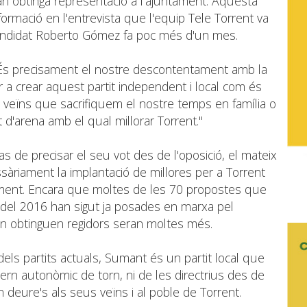
n obtinga representació a l'ajuntament. Aquesta
formació en l'entrevista que l'equip Tele Torrent va
 candidat Roberto Gómez fa poc més d'un mes.
És precisament el nostre descontentament amb la
ar a crear aquest partit independent i local com és
veïns que sacrifiquem el nostre temps en família o
t d'arena amb el qual millorar Torrent."
as de precisar el seu vot des de l'oposició, el mateix
sàriament la implantació de millores per a Torrent
ent. Encara que moltes de les 70 propostes que
 del 2016 han sigut ja posades en marxa pel
uan obtinguen regidors seran moltes més.
dels partits actuals, Sumant és un partit local que
n autonòmic de torn, ni de les directrius des de
deure's als seus veïns i al poble de Torrent.