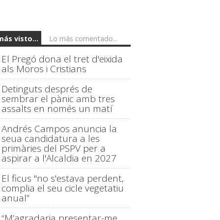
más visto...
Lo más comentado...
El Pregó dona el tret d'eixida
als Moros i Cristians
Detinguts després de
sembrar el pànic amb tres
assalts en només un matí
Andrés Campos anuncia la
seua candidatura a les
primàries del PSPV per a
aspirar a l'Alcaldia en 2027
El ficus "no s'estava perdent,
complia el seu cicle vegetatiu
anual”
“M’agradaria presentar-me,